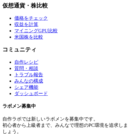
仮想通貨・株比較
価格をチェック
収益を計算
マイニングGPU比較
米国株を比較
コミュニティ
自作レシピ
質問・相談
トラブル報告
みんなの構成
シェア機能
ダッシュボード
ラボメン
募集中
自作ラボ
では新しい
ラボメン
を募集中です。
初心者から上級者まで、みんなで理想のPC環境を追求しま
しょう。