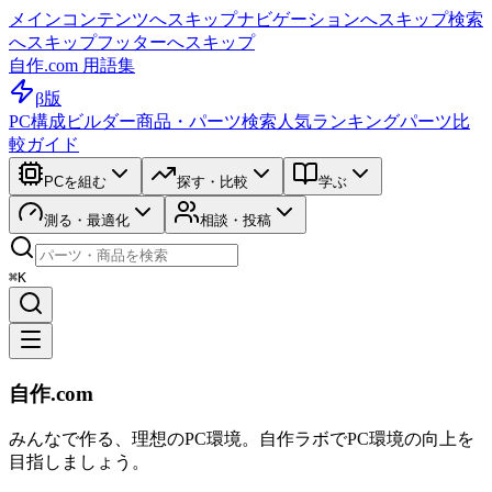
メインコンテンツへスキップ
ナビゲーションへスキップ
検索
へスキップ
フッターへスキップ
自作.com 用語集
β版
PC構成ビルダー
商品・パーツ検索
人気ランキング
パーツ比
較ガイド
PCを組む
探す・比較
学ぶ
測る・最適化
相談・投稿
⌘K
自作.com
みんなで作る、理想のPC環境
。
自作ラボ
でPC環境の向上を
目指しましょう。