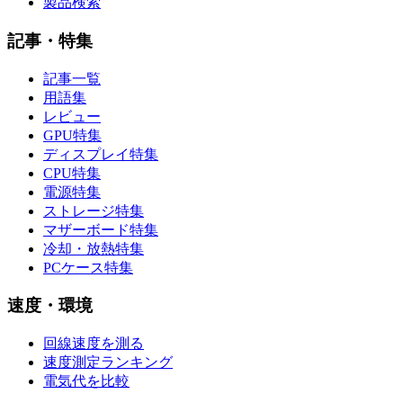
製品検索
記事・特集
記事一覧
用語集
レビュー
GPU特集
ディスプレイ特集
CPU特集
電源特集
ストレージ特集
マザーボード特集
冷却・放熱特集
PCケース特集
速度・環境
回線速度を測る
速度測定ランキング
電気代を比較