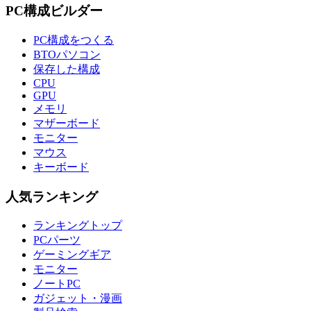
PC構成ビルダー
PC構成をつくる
BTOパソコン
保存した構成
CPU
GPU
メモリ
マザーボード
モニター
マウス
キーボード
人気ランキング
ランキングトップ
PCパーツ
ゲーミングギア
モニター
ノートPC
ガジェット・漫画