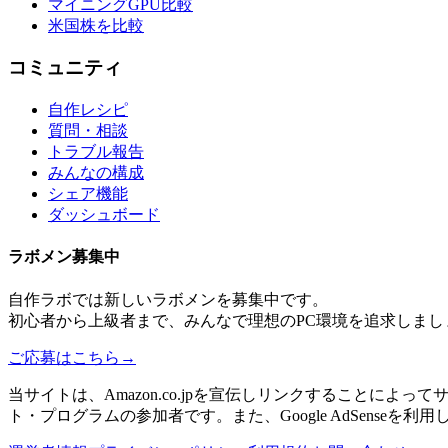
マイニングGPU比較
米国株を比較
コミュニティ
自作レシピ
質問・相談
トラブル報告
みんなの構成
シェア機能
ダッシュボード
ラボメン
募集中
自作ラボ
では新しい
ラボメン
を募集中です。
初心者から上級者まで、みんなで理想のPC環境を追求しまし
ご応募はこちら
→
当サイトは、Amazon.co.jpを宣伝しリンクすることに
ト・プログラムの参加者です。また、Google AdSenseを