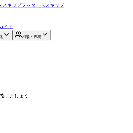
へスキップ
フッターへスキップ
ガイド
化
相談・投稿
目指しましょう。