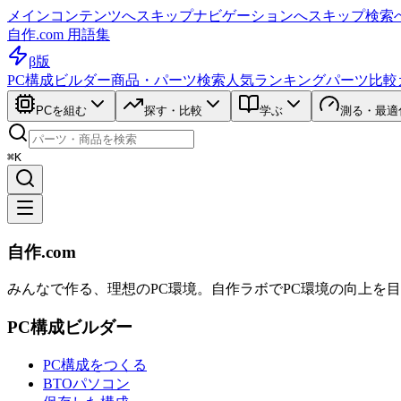
メインコンテンツへスキップ
ナビゲーションへスキップ
検索
自作.com 用語集
β版
PC構成ビルダー
商品・パーツ検索
人気ランキング
パーツ比較
PCを組む
探す・比較
学ぶ
測る・最適
⌘K
自作.com
みんなで作る、理想のPC環境
。
自作ラボ
でPC環境の向上を
PC構成ビルダー
PC構成をつくる
BTOパソコン