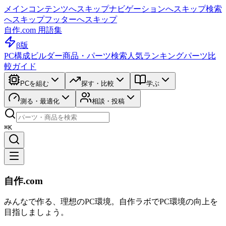
メインコンテンツへスキップ
ナビゲーションへスキップ
検索
へスキップ
フッターへスキップ
自作.com 用語集
β版
PC構成ビルダー
商品・パーツ検索
人気ランキング
パーツ比
較ガイド
PCを組む
探す・比較
学ぶ
測る・最適化
相談・投稿
⌘K
自作.com
みんなで作る、理想のPC環境
。
自作ラボ
でPC環境の向上を
目指しましょう。