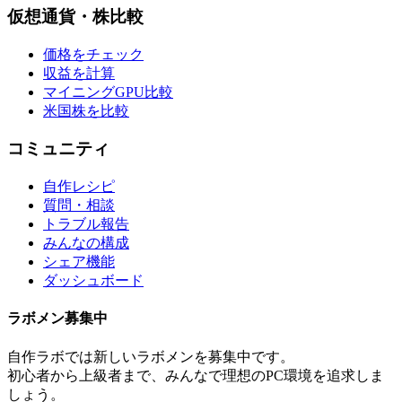
仮想通貨・株比較
価格をチェック
収益を計算
マイニングGPU比較
米国株を比較
コミュニティ
自作レシピ
質問・相談
トラブル報告
みんなの構成
シェア機能
ダッシュボード
ラボメン
募集中
自作ラボ
では新しい
ラボメン
を募集中です。
初心者から上級者まで、みんなで理想のPC環境を追求しま
しょう。