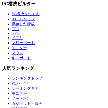
PC構成ビルダー
PC構成をつくる
BTOパソコン
保存した構成
CPU
GPU
メモリ
マザーボード
モニター
マウス
キーボード
人気ランキング
ランキングトップ
PCパーツ
ゲーミングギア
モニター
ノートPC
ガジェット・漫画