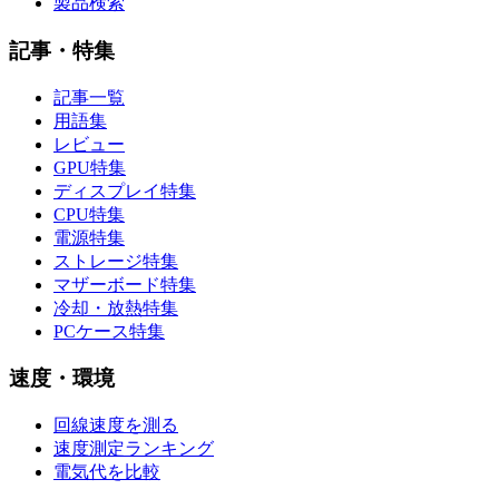
製品検索
記事・特集
記事一覧
用語集
レビュー
GPU特集
ディスプレイ特集
CPU特集
電源特集
ストレージ特集
マザーボード特集
冷却・放熱特集
PCケース特集
速度・環境
回線速度を測る
速度測定ランキング
電気代を比較