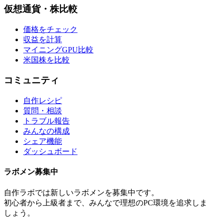
仮想通貨・株比較
価格をチェック
収益を計算
マイニングGPU比較
米国株を比較
コミュニティ
自作レシピ
質問・相談
トラブル報告
みんなの構成
シェア機能
ダッシュボード
ラボメン
募集中
自作ラボ
では新しい
ラボメン
を募集中です。
初心者から上級者まで、みんなで理想のPC環境を追求しま
しょう。