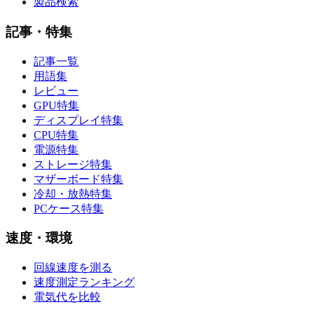
製品検索
記事・特集
記事一覧
用語集
レビュー
GPU特集
ディスプレイ特集
CPU特集
電源特集
ストレージ特集
マザーボード特集
冷却・放熱特集
PCケース特集
速度・環境
回線速度を測る
速度測定ランキング
電気代を比較