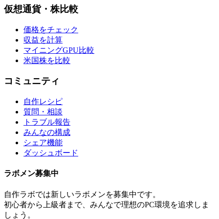
仮想通貨・株比較
価格をチェック
収益を計算
マイニングGPU比較
米国株を比較
コミュニティ
自作レシピ
質問・相談
トラブル報告
みんなの構成
シェア機能
ダッシュボード
ラボメン
募集中
自作ラボ
では新しい
ラボメン
を募集中です。
初心者から上級者まで、みんなで理想のPC環境を追求しま
しょう。