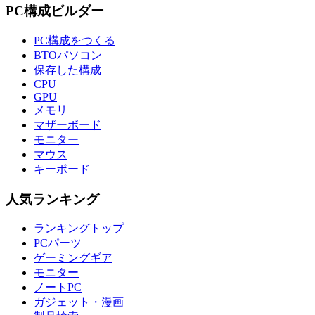
PC構成ビルダー
PC構成をつくる
BTOパソコン
保存した構成
CPU
GPU
メモリ
マザーボード
モニター
マウス
キーボード
人気ランキング
ランキングトップ
PCパーツ
ゲーミングギア
モニター
ノートPC
ガジェット・漫画