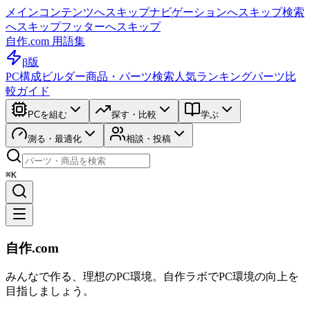
メインコンテンツへスキップ
ナビゲーションへスキップ
検索
へスキップ
フッターへスキップ
自作.com 用語集
β版
PC構成ビルダー
商品・パーツ検索
人気ランキング
パーツ比
較ガイド
PCを組む
探す・比較
学ぶ
測る・最適化
相談・投稿
⌘K
自作.com
みんなで作る、理想のPC環境
。
自作ラボ
でPC環境の向上を
目指しましょう。