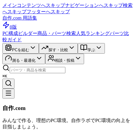
メインコンテンツへスキップ
ナビゲーションへスキップ
検索
へスキップ
フッターへスキップ
自作.com 用語集
β版
PC構成ビルダー
商品・パーツ検索
人気ランキング
パーツ比
較ガイド
PCを組む
探す・比較
学ぶ
測る・最適化
相談・投稿
⌘K
自作.com
みんなで作る、理想のPC環境
。
自作ラボ
でPC環境の向上を
目指しましょう。