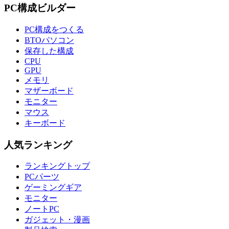
PC構成ビルダー
PC構成をつくる
BTOパソコン
保存した構成
CPU
GPU
メモリ
マザーボード
モニター
マウス
キーボード
人気ランキング
ランキングトップ
PCパーツ
ゲーミングギア
モニター
ノートPC
ガジェット・漫画