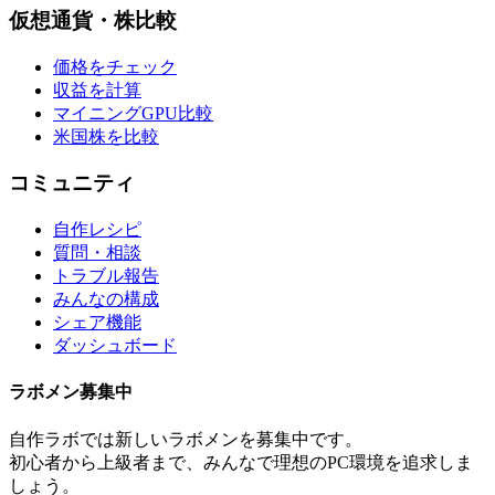
仮想通貨・株比較
価格をチェック
収益を計算
マイニングGPU比較
米国株を比較
コミュニティ
自作レシピ
質問・相談
トラブル報告
みんなの構成
シェア機能
ダッシュボード
ラボメン
募集中
自作ラボ
では新しい
ラボメン
を募集中です。
初心者から上級者まで、みんなで理想のPC環境を追求しま
しょう。