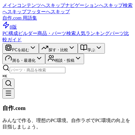
メインコンテンツへスキップ
ナビゲーションへスキップ
検索
へスキップ
フッターへスキップ
自作.com 用語集
β版
PC構成ビルダー
商品・パーツ検索
人気ランキング
パーツ比
較ガイド
PCを組む
探す・比較
学ぶ
測る・最適化
相談・投稿
⌘K
自作.com
みんなで作る、理想のPC環境
。
自作ラボ
でPC環境の向上を
目指しましょう。