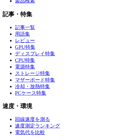
製品検索
記事・特集
記事一覧
用語集
レビュー
GPU特集
ディスプレイ特集
CPU特集
電源特集
ストレージ特集
マザーボード特集
冷却・放熱特集
PCケース特集
速度・環境
回線速度を測る
速度測定ランキング
電気代を比較