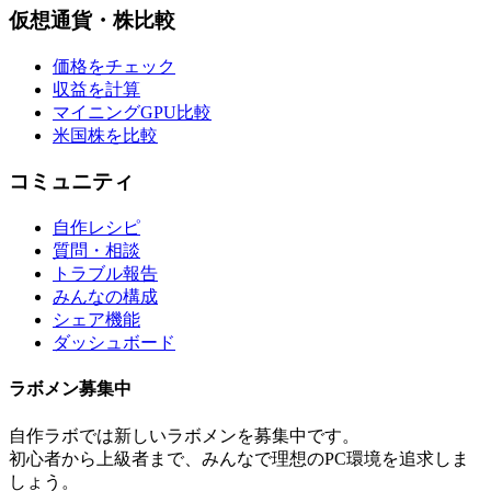
仮想通貨・株比較
価格をチェック
収益を計算
マイニングGPU比較
米国株を比較
コミュニティ
自作レシピ
質問・相談
トラブル報告
みんなの構成
シェア機能
ダッシュボード
ラボメン
募集中
自作ラボ
では新しい
ラボメン
を募集中です。
初心者から上級者まで、みんなで理想のPC環境を追求しま
しょう。