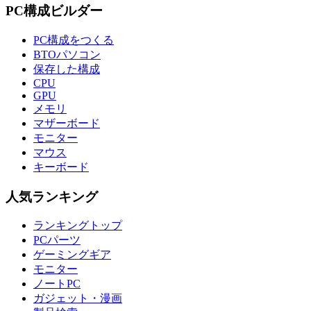
PC構成ビルダー
PC構成をつくる
BTOパソコン
保存した構成
CPU
GPU
メモリ
マザーボード
モニター
マウス
キーボード
人気ランキング
ランキングトップ
PCパーツ
ゲーミングギア
モニター
ノートPC
ガジェット・漫画