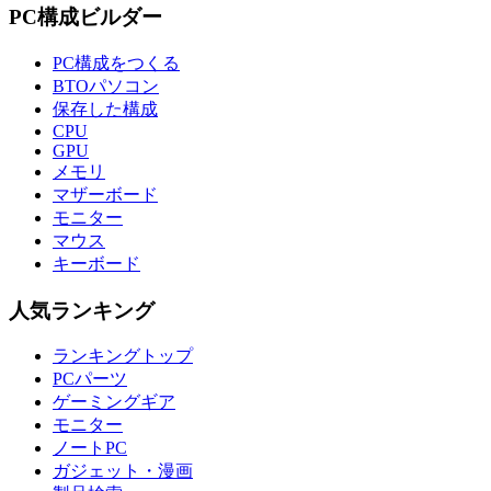
PC構成ビルダー
PC構成をつくる
BTOパソコン
保存した構成
CPU
GPU
メモリ
マザーボード
モニター
マウス
キーボード
人気ランキング
ランキングトップ
PCパーツ
ゲーミングギア
モニター
ノートPC
ガジェット・漫画