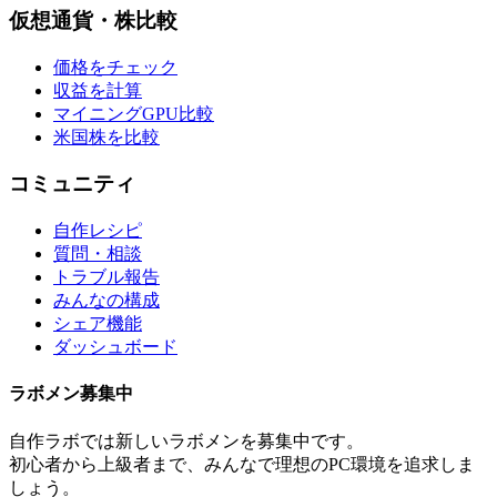
仮想通貨・株比較
価格をチェック
収益を計算
マイニングGPU比較
米国株を比較
コミュニティ
自作レシピ
質問・相談
トラブル報告
みんなの構成
シェア機能
ダッシュボード
ラボメン
募集中
自作ラボ
では新しい
ラボメン
を募集中です。
初心者から上級者まで、みんなで理想のPC環境を追求しま
しょう。