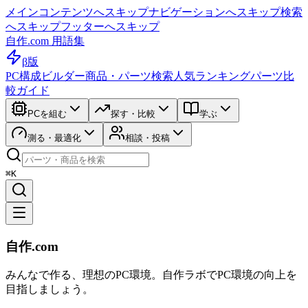
メインコンテンツへスキップ
ナビゲーションへスキップ
検索
へスキップ
フッターへスキップ
自作.com 用語集
β版
PC構成ビルダー
商品・パーツ検索
人気ランキング
パーツ比
較ガイド
PCを組む
探す・比較
学ぶ
測る・最適化
相談・投稿
⌘K
自作.com
みんなで作る、理想のPC環境
。
自作ラボ
でPC環境の向上を
目指しましょう。