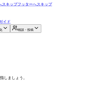
へスキップ
フッターへスキップ
ガイド
化
相談・投稿
目指しましょう。