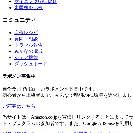
マイニングGPU比較
米国株を比較
コミュニティ
自作レシピ
質問・相談
トラブル報告
みんなの構成
シェア機能
ダッシュボード
ラボメン
募集中
自作ラボ
では新しい
ラボメン
を募集中です。
初心者から上級者まで、みんなで理想のPC環境を追求しまし
ご応募はこちら
→
当サイトは、Amazon.co.jpを宣伝しリンクすることに
ト・プログラムの参加者です。また、Google AdSenseを