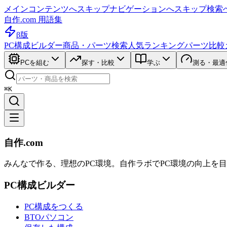
メインコンテンツへスキップ
ナビゲーションへスキップ
検索
自作.com 用語集
β版
PC構成ビルダー
商品・パーツ検索
人気ランキング
パーツ比較
PCを組む
探す・比較
学ぶ
測る・最適
⌘K
自作.com
みんなで作る、理想のPC環境
。
自作ラボ
でPC環境の向上を
PC構成ビルダー
PC構成をつくる
BTOパソコン