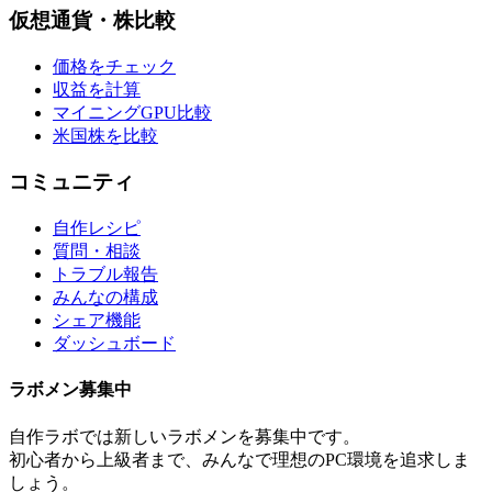
仮想通貨・株比較
価格をチェック
収益を計算
マイニングGPU比較
米国株を比較
コミュニティ
自作レシピ
質問・相談
トラブル報告
みんなの構成
シェア機能
ダッシュボード
ラボメン
募集中
自作ラボ
では新しい
ラボメン
を募集中です。
初心者から上級者まで、みんなで理想のPC環境を追求しま
しょう。