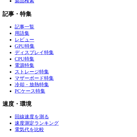
製品検索
記事・特集
記事一覧
用語集
レビュー
GPU特集
ディスプレイ特集
CPU特集
電源特集
ストレージ特集
マザーボード特集
冷却・放熱特集
PCケース特集
速度・環境
回線速度を測る
速度測定ランキング
電気代を比較