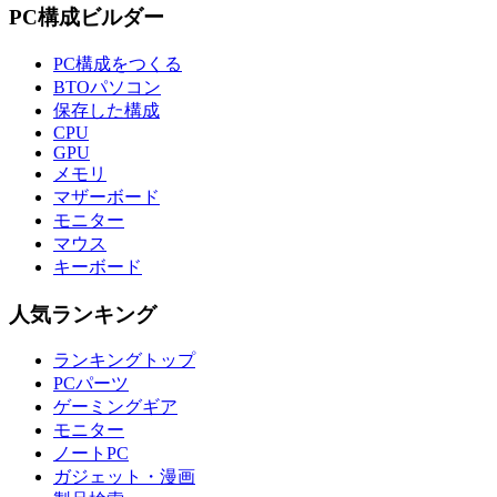
PC構成ビルダー
PC構成をつくる
BTOパソコン
保存した構成
CPU
GPU
メモリ
マザーボード
モニター
マウス
キーボード
人気ランキング
ランキングトップ
PCパーツ
ゲーミングギア
モニター
ノートPC
ガジェット・漫画