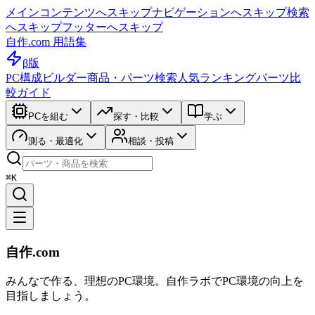
メインコンテンツへスキップ
ナビゲーションへスキップ
検索
へスキップ
フッターへスキップ
自作.com 用語集
β版
PC構成ビルダー
商品・パーツ検索
人気ランキング
パーツ比
較ガイド
PCを組む
探す・比較
学ぶ
測る・最適化
相談・投稿
⌘K
自作.com
みんなで作る、理想のPC環境
。
自作ラボ
でPC環境の向上を
目指しましょう。