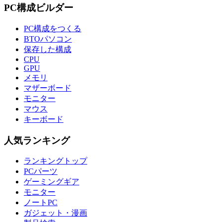
PC構成ビルダー
PC構成をつくる
BTOパソコン
保存した構成
CPU
GPU
メモリ
マザーボード
モニター
マウス
キーボード
人気ランキング
ランキングトップ
PCパーツ
ゲーミングギア
モニター
ノートPC
ガジェット・漫画