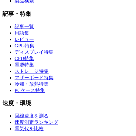
製品検索
記事・特集
記事一覧
用語集
レビュー
GPU特集
ディスプレイ特集
CPU特集
電源特集
ストレージ特集
マザーボード特集
冷却・放熱特集
PCケース特集
速度・環境
回線速度を測る
速度測定ランキング
電気代を比較