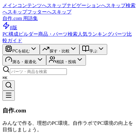
メインコンテンツへスキップ
ナビゲーションへスキップ
検索
へスキップ
フッターへスキップ
自作.com 用語集
β版
PC構成ビルダー
商品・パーツ検索
人気ランキング
パーツ比
較ガイド
PCを組む
探す・比較
学ぶ
測る・最適化
相談・投稿
⌘K
自作.com
みんなで作る、理想のPC環境
。
自作ラボ
でPC環境の向上を
目指しましょう。