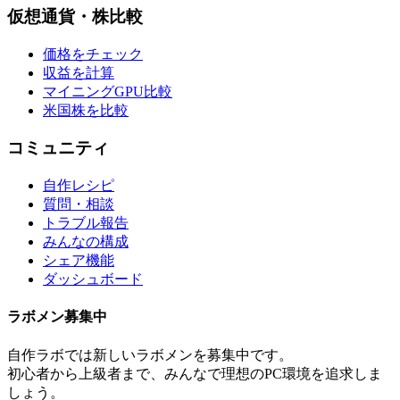
仮想通貨・株比較
価格をチェック
収益を計算
マイニングGPU比較
米国株を比較
コミュニティ
自作レシピ
質問・相談
トラブル報告
みんなの構成
シェア機能
ダッシュボード
ラボメン
募集中
自作ラボ
では新しい
ラボメン
を募集中です。
初心者から上級者まで、みんなで理想のPC環境を追求しま
しょう。