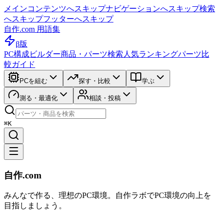
メインコンテンツへスキップ
ナビゲーションへスキップ
検索
へスキップ
フッターへスキップ
自作.com 用語集
β版
PC構成ビルダー
商品・パーツ検索
人気ランキング
パーツ比
較ガイド
PCを組む
探す・比較
学ぶ
測る・最適化
相談・投稿
⌘K
自作.com
みんなで作る、理想のPC環境
。
自作ラボ
でPC環境の向上を
目指しましょう。