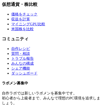
仮想通貨・株比較
価格をチェック
収益を計算
マイニングGPU比較
米国株を比較
コミュニティ
自作レシピ
質問・相談
トラブル報告
みんなの構成
シェア機能
ダッシュボード
ラボメン
募集中
自作ラボ
では新しい
ラボメン
を募集中です。
初心者から上級者まで、みんなで理想のPC環境を追求しま
しょう。