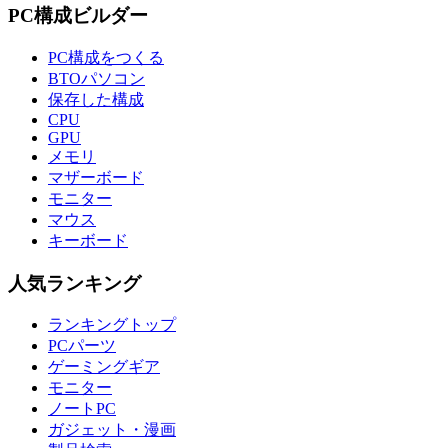
PC構成ビルダー
PC構成をつくる
BTOパソコン
保存した構成
CPU
GPU
メモリ
マザーボード
モニター
マウス
キーボード
人気ランキング
ランキングトップ
PCパーツ
ゲーミングギア
モニター
ノートPC
ガジェット・漫画