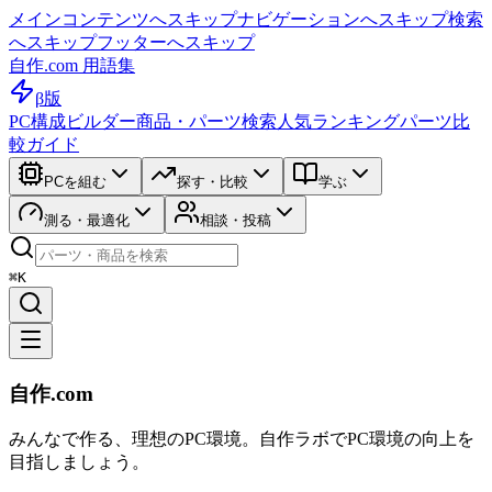
メインコンテンツへスキップ
ナビゲーションへスキップ
検索
へスキップ
フッターへスキップ
自作.com 用語集
β版
PC構成ビルダー
商品・パーツ検索
人気ランキング
パーツ比
較ガイド
PCを組む
探す・比較
学ぶ
測る・最適化
相談・投稿
⌘K
自作.com
みんなで作る、理想のPC環境
。
自作ラボ
でPC環境の向上を
目指しましょう。