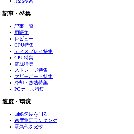
製品検索
記事・特集
記事一覧
用語集
レビュー
GPU特集
ディスプレイ特集
CPU特集
電源特集
ストレージ特集
マザーボード特集
冷却・放熱特集
PCケース特集
速度・環境
回線速度を測る
速度測定ランキング
電気代を比較