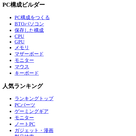
PC構成ビルダー
PC構成をつくる
BTOパソコン
保存した構成
CPU
GPU
メモリ
マザーボード
モニター
マウス
キーボード
人気ランキング
ランキングトップ
PCパーツ
ゲーミングギア
モニター
ノートPC
ガジェット・漫画