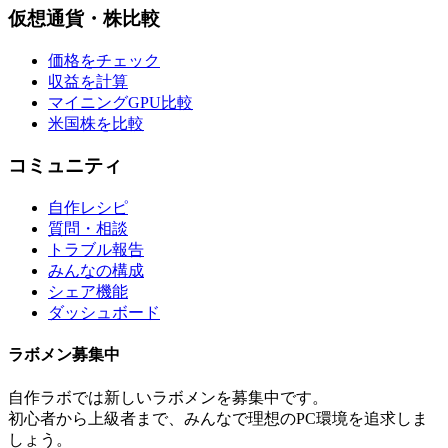
仮想通貨・株比較
価格をチェック
収益を計算
マイニングGPU比較
米国株を比較
コミュニティ
自作レシピ
質問・相談
トラブル報告
みんなの構成
シェア機能
ダッシュボード
ラボメン
募集中
自作ラボ
では新しい
ラボメン
を募集中です。
初心者から上級者まで、みんなで理想のPC環境を追求しま
しょう。