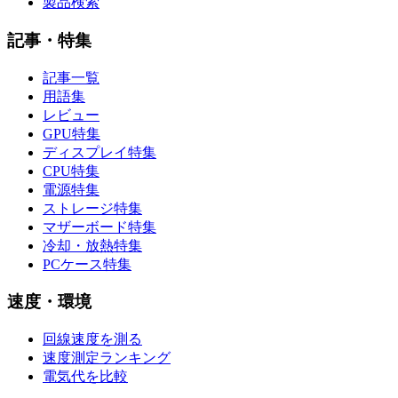
製品検索
記事・特集
記事一覧
用語集
レビュー
GPU特集
ディスプレイ特集
CPU特集
電源特集
ストレージ特集
マザーボード特集
冷却・放熱特集
PCケース特集
速度・環境
回線速度を測る
速度測定ランキング
電気代を比較