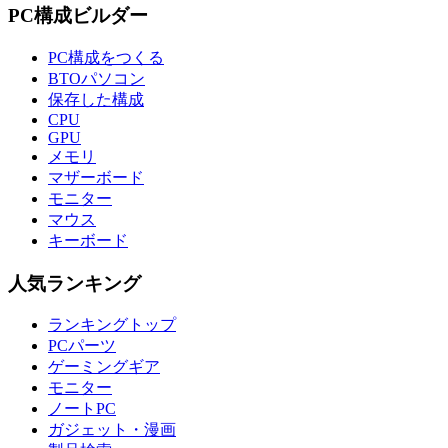
PC構成ビルダー
PC構成をつくる
BTOパソコン
保存した構成
CPU
GPU
メモリ
マザーボード
モニター
マウス
キーボード
人気ランキング
ランキングトップ
PCパーツ
ゲーミングギア
モニター
ノートPC
ガジェット・漫画