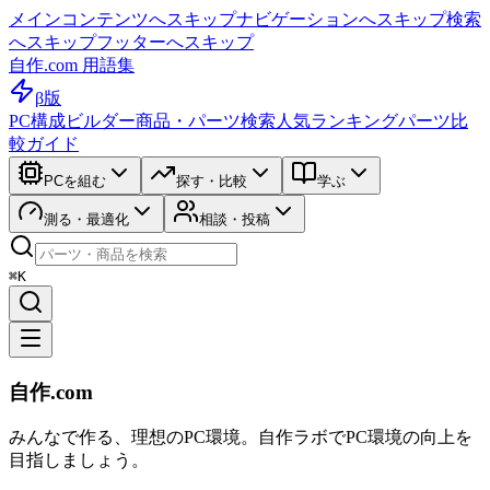
メインコンテンツへスキップ
ナビゲーションへスキップ
検索
へスキップ
フッターへスキップ
自作.com 用語集
β版
PC構成ビルダー
商品・パーツ検索
人気ランキング
パーツ比
較ガイド
PCを組む
探す・比較
学ぶ
測る・最適化
相談・投稿
⌘K
自作.com
みんなで作る、理想のPC環境
。
自作ラボ
でPC環境の向上を
目指しましょう。