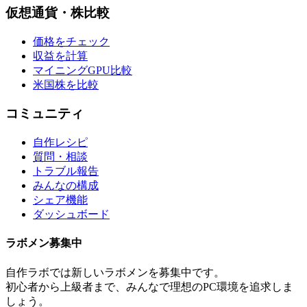
仮想通貨・株比較
価格をチェック
収益を計算
マイニングGPU比較
米国株を比較
コミュニティ
自作レシピ
質問・相談
トラブル報告
みんなの構成
シェア機能
ダッシュボード
ラボメン
募集中
自作ラボ
では新しい
ラボメン
を募集中です。
初心者から上級者まで、みんなで理想のPC環境を追求しま
しょう。