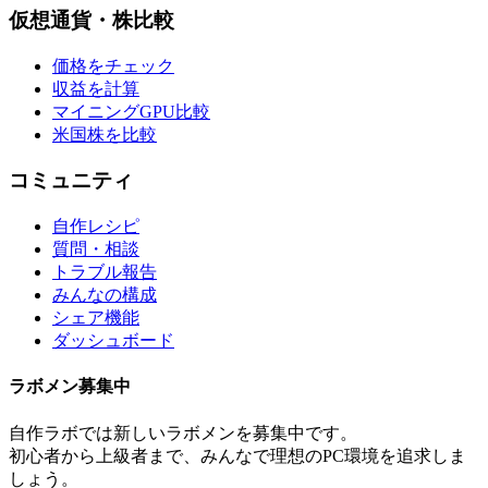
仮想通貨・株比較
価格をチェック
収益を計算
マイニングGPU比較
米国株を比較
コミュニティ
自作レシピ
質問・相談
トラブル報告
みんなの構成
シェア機能
ダッシュボード
ラボメン
募集中
自作ラボ
では新しい
ラボメン
を募集中です。
初心者から上級者まで、みんなで理想のPC環境を追求しま
しょう。