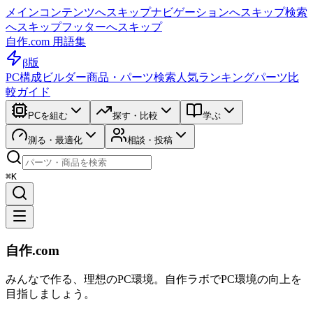
メインコンテンツへスキップ
ナビゲーションへスキップ
検索
へスキップ
フッターへスキップ
自作.com 用語集
β版
PC構成ビルダー
商品・パーツ検索
人気ランキング
パーツ比
較ガイド
PCを組む
探す・比較
学ぶ
測る・最適化
相談・投稿
⌘K
自作.com
みんなで作る、理想のPC環境
。
自作ラボ
でPC環境の向上を
目指しましょう。