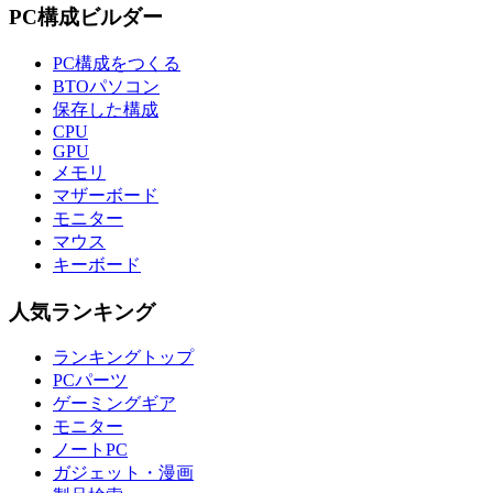
PC構成ビルダー
PC構成をつくる
BTOパソコン
保存した構成
CPU
GPU
メモリ
マザーボード
モニター
マウス
キーボード
人気ランキング
ランキングトップ
PCパーツ
ゲーミングギア
モニター
ノートPC
ガジェット・漫画