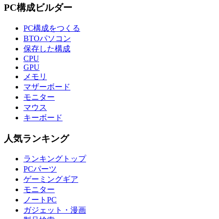
PC構成ビルダー
PC構成をつくる
BTOパソコン
保存した構成
CPU
GPU
メモリ
マザーボード
モニター
マウス
キーボード
人気ランキング
ランキングトップ
PCパーツ
ゲーミングギア
モニター
ノートPC
ガジェット・漫画