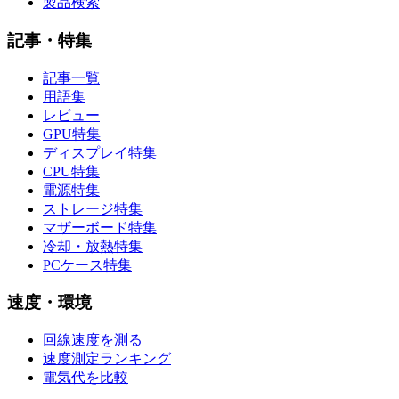
製品検索
記事・特集
記事一覧
用語集
レビュー
GPU特集
ディスプレイ特集
CPU特集
電源特集
ストレージ特集
マザーボード特集
冷却・放熱特集
PCケース特集
速度・環境
回線速度を測る
速度測定ランキング
電気代を比較