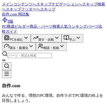
メインコンテンツへスキップ
ナビゲーションへスキップ
検索
へスキップ
フッターへスキップ
自作.com 用語集
β版
PC構成ビルダー
商品・パーツ検索
人気ランキング
パーツ比
較ガイド
PCを組む
探す・比較
学ぶ
測る・最適化
相談・投稿
⌘K
自作.com
みんなで作る、理想のPC環境
。
自作ラボ
でPC環境の向上を
目指しましょう。