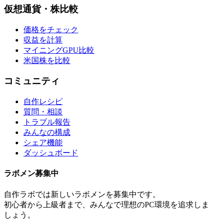
仮想通貨・株比較
価格をチェック
収益を計算
マイニングGPU比較
米国株を比較
コミュニティ
自作レシピ
質問・相談
トラブル報告
みんなの構成
シェア機能
ダッシュボード
ラボメン
募集中
自作ラボ
では新しい
ラボメン
を募集中です。
初心者から上級者まで、みんなで理想のPC環境を追求しま
しょう。