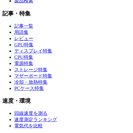
製品検索
記事・特集
記事一覧
用語集
レビュー
GPU特集
ディスプレイ特集
CPU特集
電源特集
ストレージ特集
マザーボード特集
冷却・放熱特集
PCケース特集
速度・環境
回線速度を測る
速度測定ランキング
電気代を比較