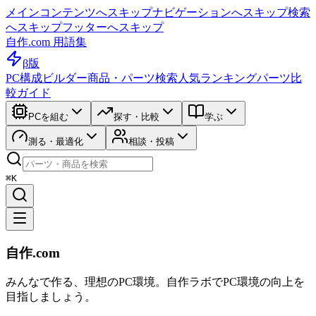
メインコンテンツへスキップ
ナビゲーションへスキップ
検索
へスキップ
フッターへスキップ
自作.com 用語集
β版
PC構成ビルダー
商品・パーツ検索
人気ランキング
パーツ比
較ガイド
PCを組む
探す・比較
学ぶ
測る・最適化
相談・投稿
⌘K
自作.com
みんなで作る、理想のPC環境
。
自作ラボ
でPC環境の向上を
目指しましょう。