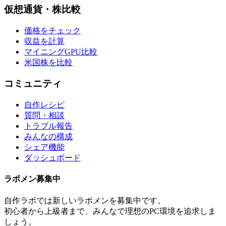
仮想通貨・株比較
価格をチェック
収益を計算
マイニングGPU比較
米国株を比較
コミュニティ
自作レシピ
質問・相談
トラブル報告
みんなの構成
シェア機能
ダッシュボード
ラボメン
募集中
自作ラボ
では新しい
ラボメン
を募集中です。
初心者から上級者まで、みんなで理想のPC環境を追求しま
しょう。