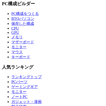
PC構成ビルダー
PC構成をつくる
BTOパソコン
保存した構成
CPU
GPU
メモリ
マザーボード
モニター
マウス
キーボード
人気ランキング
ランキングトップ
PCパーツ
ゲーミングギア
モニター
ノートPC
ガジェット・漫画