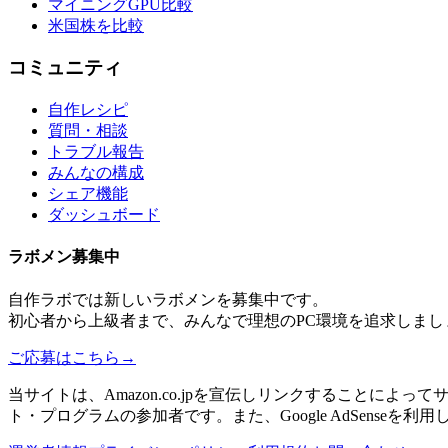
マイニングGPU比較
米国株を比較
コミュニティ
自作レシピ
質問・相談
トラブル報告
みんなの構成
シェア機能
ダッシュボード
ラボメン
募集中
自作ラボ
では新しい
ラボメン
を募集中です。
初心者から上級者まで、みんなで理想のPC環境を追求しまし
ご応募はこちら
→
当サイトは、Amazon.co.jpを宣伝しリンクすることに
ト・プログラムの参加者です。また、Google AdSenseを