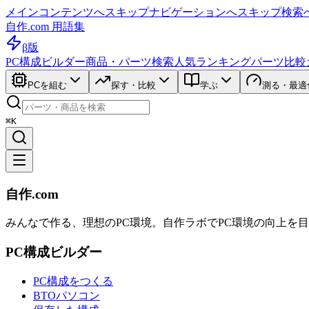
メインコンテンツへスキップ
ナビゲーションへスキップ
検索
自作.com 用語集
β版
PC構成ビルダー
商品・パーツ検索
人気ランキング
パーツ比較
PCを組む
探す・比較
学ぶ
測る・最適
⌘K
自作.com
みんなで作る、理想のPC環境
。
自作ラボ
でPC環境の向上を
PC構成ビルダー
PC構成をつくる
BTOパソコン