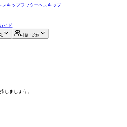
へスキップ
フッターへスキップ
ガイド
化
相談・投稿
目指しましょう。