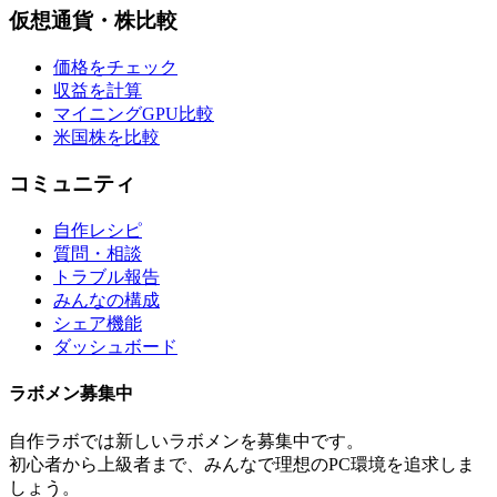
仮想通貨・株比較
価格をチェック
収益を計算
マイニングGPU比較
米国株を比較
コミュニティ
自作レシピ
質問・相談
トラブル報告
みんなの構成
シェア機能
ダッシュボード
ラボメン
募集中
自作ラボ
では新しい
ラボメン
を募集中です。
初心者から上級者まで、みんなで理想のPC環境を追求しま
しょう。