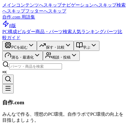
メインコンテンツへスキップ
ナビゲーションへスキップ
検索
へスキップ
フッターへスキップ
自作.com 用語集
β版
PC構成ビルダー
商品・パーツ検索
人気ランキング
パーツ比
較ガイド
PCを組む
探す・比較
学ぶ
測る・最適化
相談・投稿
⌘K
自作.com
みんなで作る、理想のPC環境
。
自作ラボ
でPC環境の向上を
目指しましょう。