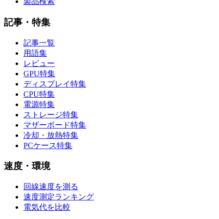
製品検索
記事・特集
記事一覧
用語集
レビュー
GPU特集
ディスプレイ特集
CPU特集
電源特集
ストレージ特集
マザーボード特集
冷却・放熱特集
PCケース特集
速度・環境
回線速度を測る
速度測定ランキング
電気代を比較