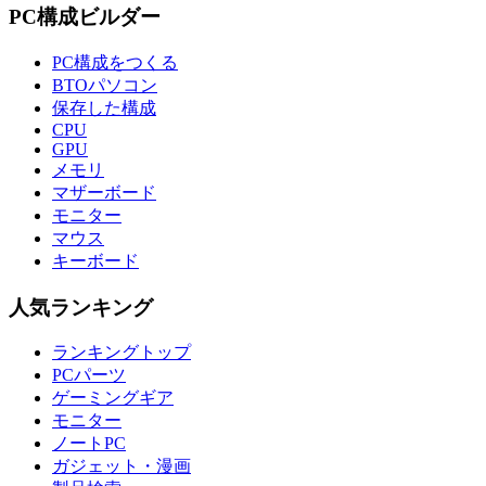
PC構成ビルダー
PC構成をつくる
BTOパソコン
保存した構成
CPU
GPU
メモリ
マザーボード
モニター
マウス
キーボード
人気ランキング
ランキングトップ
PCパーツ
ゲーミングギア
モニター
ノートPC
ガジェット・漫画