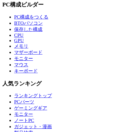
PC構成ビルダー
PC構成をつくる
BTOパソコン
保存した構成
CPU
GPU
メモリ
マザーボード
モニター
マウス
キーボード
人気ランキング
ランキングトップ
PCパーツ
ゲーミングギア
モニター
ノートPC
ガジェット・漫画