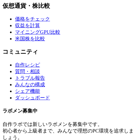
仮想通貨・株比較
価格をチェック
収益を計算
マイニングGPU比較
米国株を比較
コミュニティ
自作レシピ
質問・相談
トラブル報告
みんなの構成
シェア機能
ダッシュボード
ラボメン
募集中
自作ラボ
では新しい
ラボメン
を募集中です。
初心者から上級者まで、みんなで理想のPC環境を追求しま
しょう。