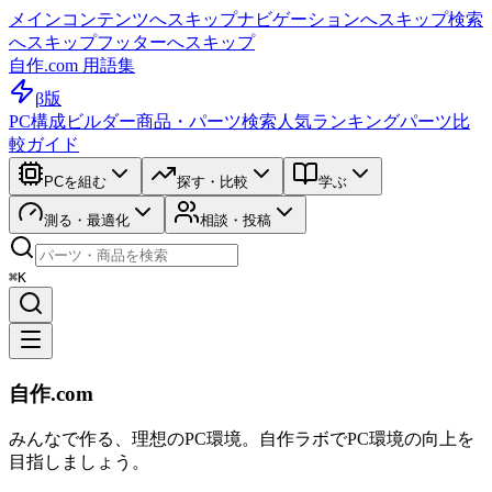
メインコンテンツへスキップ
ナビゲーションへスキップ
検索
へスキップ
フッターへスキップ
自作.com 用語集
β版
PC構成ビルダー
商品・パーツ検索
人気ランキング
パーツ比
較ガイド
PCを組む
探す・比較
学ぶ
測る・最適化
相談・投稿
⌘K
自作.com
みんなで作る、理想のPC環境
。
自作ラボ
でPC環境の向上を
目指しましょう。