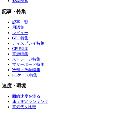
製品検索
記事・特集
記事一覧
用語集
レビュー
GPU特集
ディスプレイ特集
CPU特集
電源特集
ストレージ特集
マザーボード特集
冷却・放熱特集
PCケース特集
速度・環境
回線速度を測る
速度測定ランキング
電気代を比較