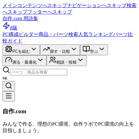
メインコンテンツへスキップ
ナビゲーションへスキップ
検索
へスキップ
フッターへスキップ
自作.com 用語集
β版
PC構成ビルダー
商品・パーツ検索
人気ランキング
パーツ比
較ガイド
PCを組む
探す・比較
学ぶ
測る・最適化
相談・投稿
⌘K
自作.com
みんなで作る、理想のPC環境
。
自作ラボ
でPC環境の向上を
目指しましょう。