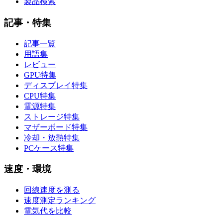
製品検索
記事・特集
記事一覧
用語集
レビュー
GPU特集
ディスプレイ特集
CPU特集
電源特集
ストレージ特集
マザーボード特集
冷却・放熱特集
PCケース特集
速度・環境
回線速度を測る
速度測定ランキング
電気代を比較