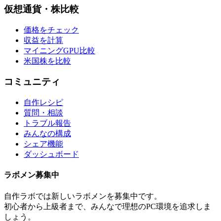
仮想通貨・株比較
価格をチェック
収益を計算
マイニングGPU比較
米国株を比較
コミュニティ
自作レシピ
質問・相談
トラブル報告
みんなの構成
シェア機能
ダッシュボード
ラボメン
募集中
自作ラボ
では新しい
ラボメン
を募集中です。
初心者から上級者まで、みんなで理想のPC環境を追求しま
しょう。