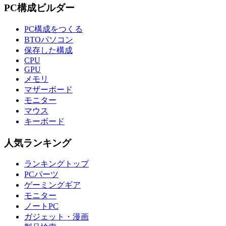
PC構成ビルダー
PC構成をつくる
BTOパソコン
保存した構成
CPU
GPU
メモリ
マザーボード
モニター
マウス
キーボード
人気ランキング
ランキングトップ
PCパーツ
ゲーミングギア
モニター
ノートPC
ガジェット・漫画