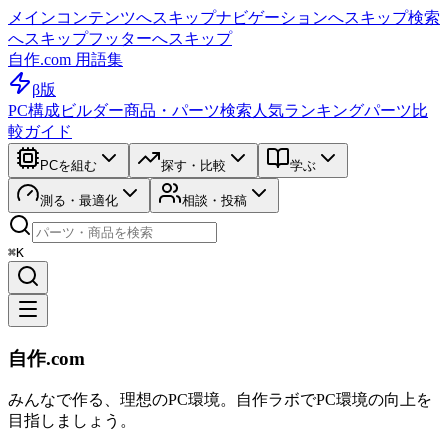
メインコンテンツへスキップ
ナビゲーションへスキップ
検索
へスキップ
フッターへスキップ
自作.com 用語集
β版
PC構成ビルダー
商品・パーツ検索
人気ランキング
パーツ比
較ガイド
PCを組む
探す・比較
学ぶ
測る・最適化
相談・投稿
⌘K
自作.com
みんなで作る、理想のPC環境
。
自作ラボ
でPC環境の向上を
目指しましょう。