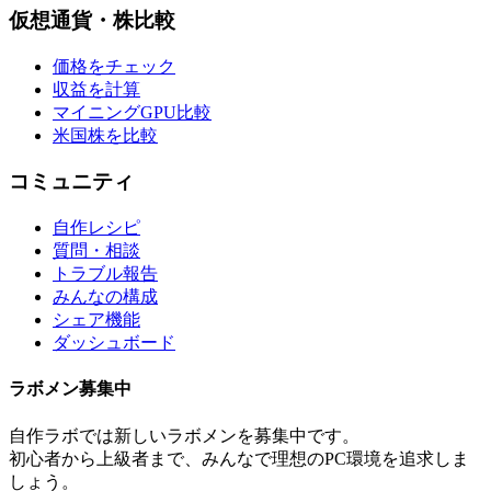
仮想通貨・株比較
価格をチェック
収益を計算
マイニングGPU比較
米国株を比較
コミュニティ
自作レシピ
質問・相談
トラブル報告
みんなの構成
シェア機能
ダッシュボード
ラボメン
募集中
自作ラボ
では新しい
ラボメン
を募集中です。
初心者から上級者まで、みんなで理想のPC環境を追求しま
しょう。