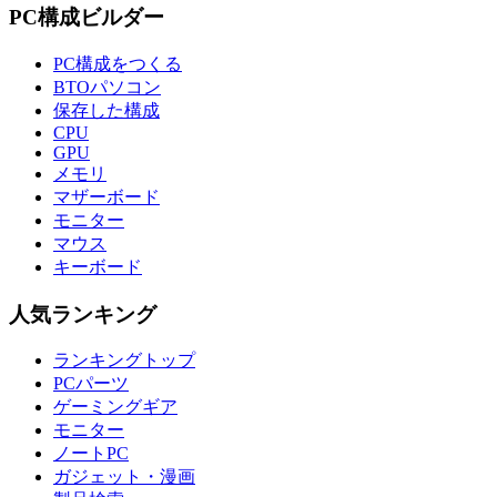
PC構成ビルダー
PC構成をつくる
BTOパソコン
保存した構成
CPU
GPU
メモリ
マザーボード
モニター
マウス
キーボード
人気ランキング
ランキングトップ
PCパーツ
ゲーミングギア
モニター
ノートPC
ガジェット・漫画