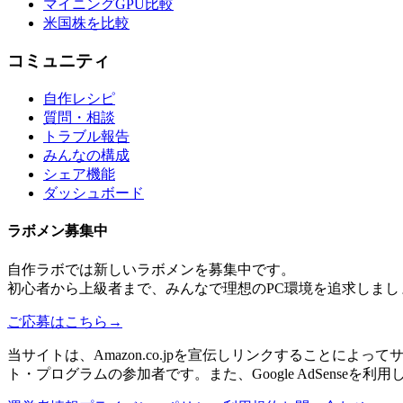
マイニングGPU比較
米国株を比較
コミュニティ
自作レシピ
質問・相談
トラブル報告
みんなの構成
シェア機能
ダッシュボード
ラボメン
募集中
自作ラボ
では新しい
ラボメン
を募集中です。
初心者から上級者まで、みんなで理想のPC環境を追求しまし
ご応募はこちら
→
当サイトは、Amazon.co.jpを宣伝しリンクすることに
ト・プログラムの参加者です。また、Google AdSenseを