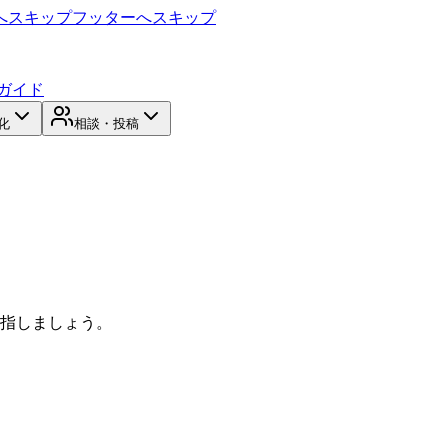
へスキップ
フッターへスキップ
ガイド
化
相談・投稿
目指しましょう。