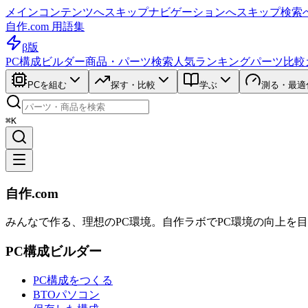
メインコンテンツへスキップ
ナビゲーションへスキップ
検索
自作.com 用語集
β版
PC構成ビルダー
商品・パーツ検索
人気ランキング
パーツ比較
PCを組む
探す・比較
学ぶ
測る・最適
⌘K
自作.com
みんなで作る、理想のPC環境
。
自作ラボ
でPC環境の向上を
PC構成ビルダー
PC構成をつくる
BTOパソコン