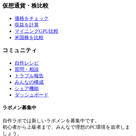
仮想通貨・株比較
価格をチェック
収益を計算
マイニングGPU比較
米国株を比較
コミュニティ
自作レシピ
質問・相談
トラブル報告
みんなの構成
シェア機能
ダッシュボード
ラボメン
募集中
自作ラボ
では新しい
ラボメン
を募集中です。
初心者から上級者まで、みんなで理想のPC環境を追求しま
しょう。