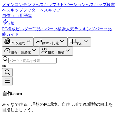
メインコンテンツへスキップ
ナビゲーションへスキップ
検索
へスキップ
フッターへスキップ
自作.com 用語集
β版
PC構成ビルダー
商品・パーツ検索
人気ランキング
パーツ比
較ガイド
PCを組む
探す・比較
学ぶ
測る・最適化
相談・投稿
⌘K
自作.com
みんなで作る、理想のPC環境
。
自作ラボ
でPC環境の向上を
目指しましょう。