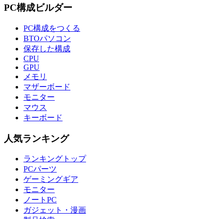
PC構成ビルダー
PC構成をつくる
BTOパソコン
保存した構成
CPU
GPU
メモリ
マザーボード
モニター
マウス
キーボード
人気ランキング
ランキングトップ
PCパーツ
ゲーミングギア
モニター
ノートPC
ガジェット・漫画