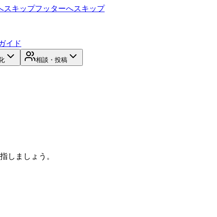
へスキップ
フッターへスキップ
ガイド
化
相談・投稿
目指しましょう。