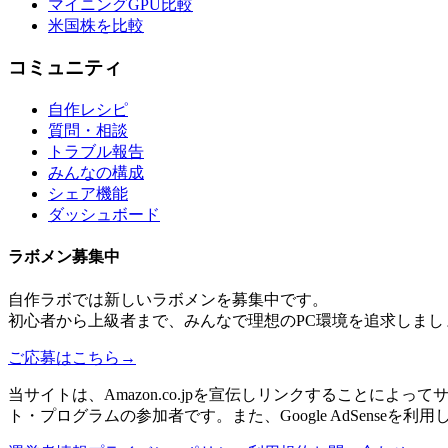
マイニングGPU比較
米国株を比較
コミュニティ
自作レシピ
質問・相談
トラブル報告
みんなの構成
シェア機能
ダッシュボード
ラボメン
募集中
自作ラボ
では新しい
ラボメン
を募集中です。
初心者から上級者まで、みんなで理想のPC環境を追求しまし
ご応募はこちら
→
当サイトは、Amazon.co.jpを宣伝しリンクすることに
ト・プログラムの参加者です。また、Google AdSenseを