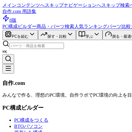
メインコンテンツへスキップ
ナビゲーションへスキップ
検索
自作.com 用語集
β版
PC構成ビルダー
商品・パーツ検索
人気ランキング
パーツ比較
PCを組む
探す・比較
学ぶ
測る・最適
⌘K
自作.com
みんなで作る、理想のPC環境
。
自作ラボ
でPC環境の向上を
PC構成ビルダー
PC構成をつくる
BTOパソコン