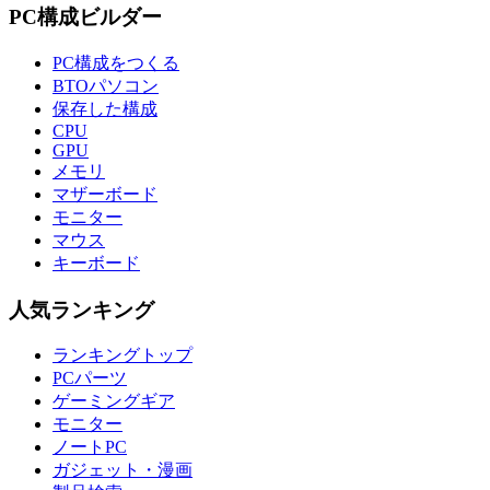
PC構成ビルダー
PC構成をつくる
BTOパソコン
保存した構成
CPU
GPU
メモリ
マザーボード
モニター
マウス
キーボード
人気ランキング
ランキングトップ
PCパーツ
ゲーミングギア
モニター
ノートPC
ガジェット・漫画