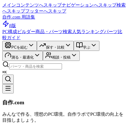
メインコンテンツへスキップ
ナビゲーションへスキップ
検索
へスキップ
フッターへスキップ
自作.com 用語集
β版
PC構成ビルダー
商品・パーツ検索
人気ランキング
パーツ比
較ガイド
PCを組む
探す・比較
学ぶ
測る・最適化
相談・投稿
⌘K
自作.com
みんなで作る、理想のPC環境
。
自作ラボ
でPC環境の向上を
目指しましょう。