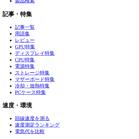
製品検索
記事・特集
記事一覧
用語集
レビュー
GPU特集
ディスプレイ特集
CPU特集
電源特集
ストレージ特集
マザーボード特集
冷却・放熱特集
PCケース特集
速度・環境
回線速度を測る
速度測定ランキング
電気代を比較