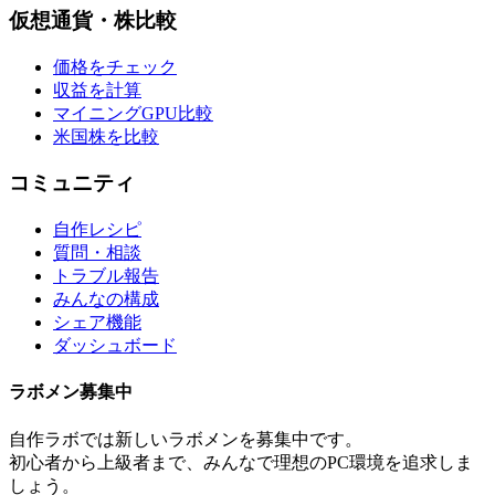
仮想通貨・株比較
価格をチェック
収益を計算
マイニングGPU比較
米国株を比較
コミュニティ
自作レシピ
質問・相談
トラブル報告
みんなの構成
シェア機能
ダッシュボード
ラボメン
募集中
自作ラボ
では新しい
ラボメン
を募集中です。
初心者から上級者まで、みんなで理想のPC環境を追求しま
しょう。