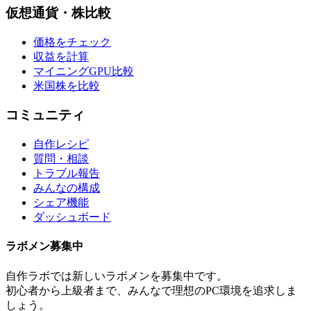
仮想通貨・株比較
価格をチェック
収益を計算
マイニングGPU比較
米国株を比較
コミュニティ
自作レシピ
質問・相談
トラブル報告
みんなの構成
シェア機能
ダッシュボード
ラボメン
募集中
自作ラボ
では新しい
ラボメン
を募集中です。
初心者から上級者まで、みんなで理想のPC環境を追求しま
しょう。