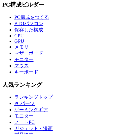
PC構成ビルダー
PC構成をつくる
BTOパソコン
保存した構成
CPU
GPU
メモリ
マザーボード
モニター
マウス
キーボード
人気ランキング
ランキングトップ
PCパーツ
ゲーミングギア
モニター
ノートPC
ガジェット・漫画