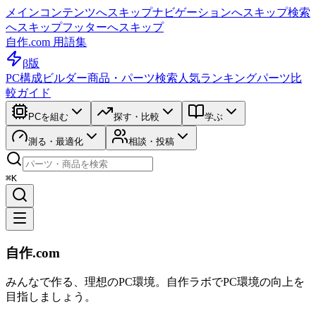
メインコンテンツへスキップ
ナビゲーションへスキップ
検索
へスキップ
フッターへスキップ
自作.com 用語集
β版
PC構成ビルダー
商品・パーツ検索
人気ランキング
パーツ比
較ガイド
PCを組む
探す・比較
学ぶ
測る・最適化
相談・投稿
⌘K
自作.com
みんなで作る、理想のPC環境
。
自作ラボ
でPC環境の向上を
目指しましょう。