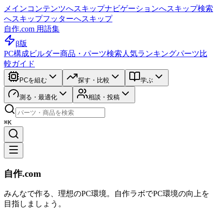
メインコンテンツへスキップ
ナビゲーションへスキップ
検索
へスキップ
フッターへスキップ
自作.com 用語集
β版
PC構成ビルダー
商品・パーツ検索
人気ランキング
パーツ比
較ガイド
PCを組む
探す・比較
学ぶ
測る・最適化
相談・投稿
⌘K
自作.com
みんなで作る、理想のPC環境
。
自作ラボ
でPC環境の向上を
目指しましょう。