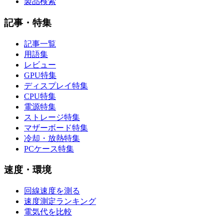
製品検索
記事・特集
記事一覧
用語集
レビュー
GPU特集
ディスプレイ特集
CPU特集
電源特集
ストレージ特集
マザーボード特集
冷却・放熱特集
PCケース特集
速度・環境
回線速度を測る
速度測定ランキング
電気代を比較