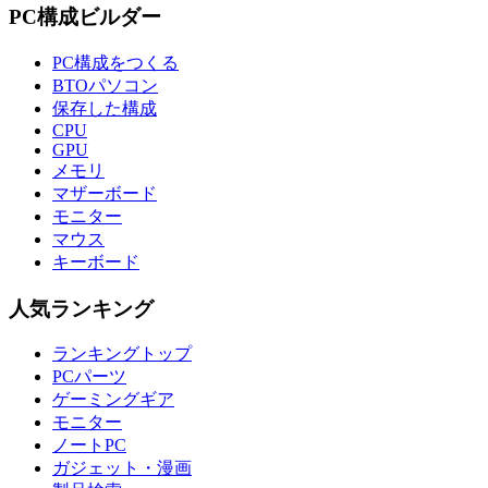
PC構成ビルダー
PC構成をつくる
BTOパソコン
保存した構成
CPU
GPU
メモリ
マザーボード
モニター
マウス
キーボード
人気ランキング
ランキングトップ
PCパーツ
ゲーミングギア
モニター
ノートPC
ガジェット・漫画