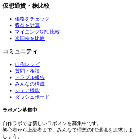
仮想通貨・株比較
価格をチェック
収益を計算
マイニングGPU比較
米国株を比較
コミュニティ
自作レシピ
質問・相談
トラブル報告
みんなの構成
シェア機能
ダッシュボード
ラボメン
募集中
自作ラボ
では新しい
ラボメン
を募集中です。
初心者から上級者まで、みんなで理想のPC環境を追求しま
しょう。