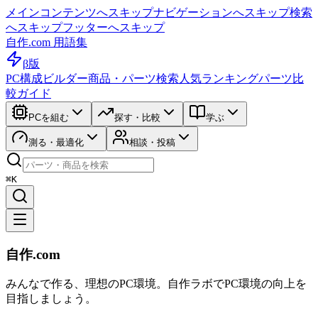
メインコンテンツへスキップ
ナビゲーションへスキップ
検索
へスキップ
フッターへスキップ
自作.com 用語集
β版
PC構成ビルダー
商品・パーツ検索
人気ランキング
パーツ比
較ガイド
PCを組む
探す・比較
学ぶ
測る・最適化
相談・投稿
⌘K
自作.com
みんなで作る、理想のPC環境
。
自作ラボ
でPC環境の向上を
目指しましょう。