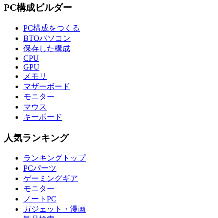
PC構成ビルダー
PC構成をつくる
BTOパソコン
保存した構成
CPU
GPU
メモリ
マザーボード
モニター
マウス
キーボード
人気ランキング
ランキングトップ
PCパーツ
ゲーミングギア
モニター
ノートPC
ガジェット・漫画