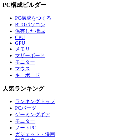
PC構成ビルダー
PC構成をつくる
BTOパソコン
保存した構成
CPU
GPU
メモリ
マザーボード
モニター
マウス
キーボード
人気ランキング
ランキングトップ
PCパーツ
ゲーミングギア
モニター
ノートPC
ガジェット・漫画