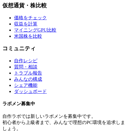
仮想通貨・株比較
価格をチェック
収益を計算
マイニングGPU比較
米国株を比較
コミュニティ
自作レシピ
質問・相談
トラブル報告
みんなの構成
シェア機能
ダッシュボード
ラボメン
募集中
自作ラボ
では新しい
ラボメン
を募集中です。
初心者から上級者まで、みんなで理想のPC環境を追求しま
しょう。