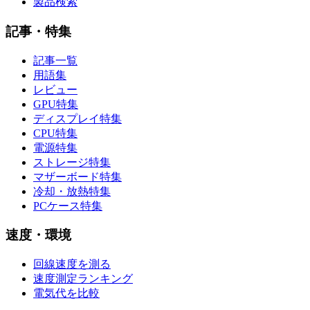
製品検索
記事・特集
記事一覧
用語集
レビュー
GPU特集
ディスプレイ特集
CPU特集
電源特集
ストレージ特集
マザーボード特集
冷却・放熱特集
PCケース特集
速度・環境
回線速度を測る
速度測定ランキング
電気代を比較