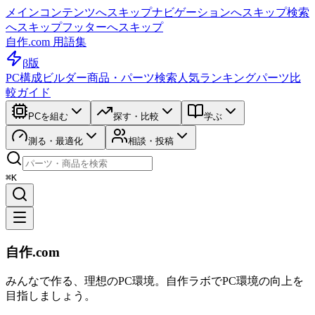
メインコンテンツへスキップ
ナビゲーションへスキップ
検索
へスキップ
フッターへスキップ
自作.com 用語集
β版
PC構成ビルダー
商品・パーツ検索
人気ランキング
パーツ比
較ガイド
PCを組む
探す・比較
学ぶ
測る・最適化
相談・投稿
⌘K
自作.com
みんなで作る、理想のPC環境
。
自作ラボ
でPC環境の向上を
目指しましょう。