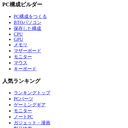
PC構成ビルダー
PC構成をつくる
BTOパソコン
保存した構成
CPU
GPU
メモリ
マザーボード
モニター
マウス
キーボード
人気ランキング
ランキングトップ
PCパーツ
ゲーミングギア
モニター
ノートPC
ガジェット・漫画