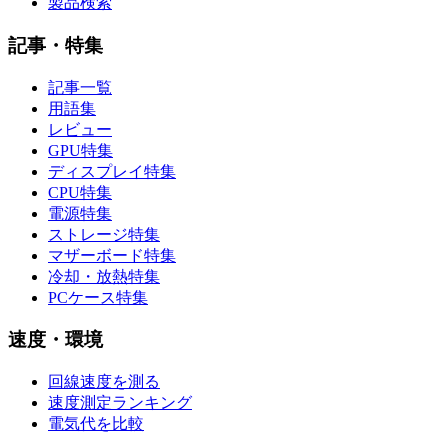
製品検索
記事・特集
記事一覧
用語集
レビュー
GPU特集
ディスプレイ特集
CPU特集
電源特集
ストレージ特集
マザーボード特集
冷却・放熱特集
PCケース特集
速度・環境
回線速度を測る
速度測定ランキング
電気代を比較