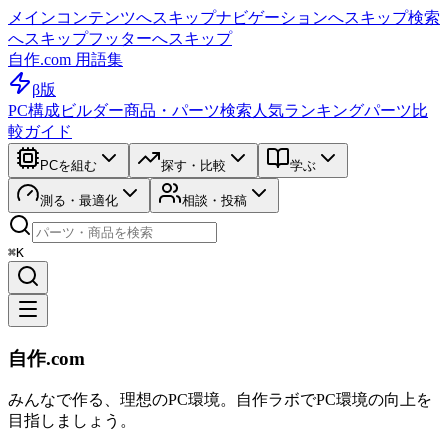
メインコンテンツへスキップ
ナビゲーションへスキップ
検索
へスキップ
フッターへスキップ
自作.com 用語集
β版
PC構成ビルダー
商品・パーツ検索
人気ランキング
パーツ比
較ガイド
PCを組む
探す・比較
学ぶ
測る・最適化
相談・投稿
⌘K
自作.com
みんなで作る、理想のPC環境
。
自作ラボ
でPC環境の向上を
目指しましょう。