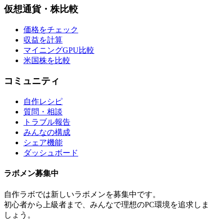
仮想通貨・株比較
価格をチェック
収益を計算
マイニングGPU比較
米国株を比較
コミュニティ
自作レシピ
質問・相談
トラブル報告
みんなの構成
シェア機能
ダッシュボード
ラボメン
募集中
自作ラボ
では新しい
ラボメン
を募集中です。
初心者から上級者まで、みんなで理想のPC環境を追求しま
しょう。