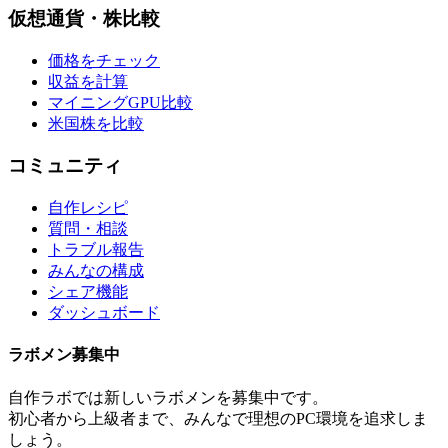
仮想通貨・株比較
価格をチェック
収益を計算
マイニングGPU比較
米国株を比較
コミュニティ
自作レシピ
質問・相談
トラブル報告
みんなの構成
シェア機能
ダッシュボード
ラボメン
募集中
自作ラボ
では新しい
ラボメン
を募集中です。
初心者から上級者まで、みんなで理想のPC環境を追求しま
しょう。