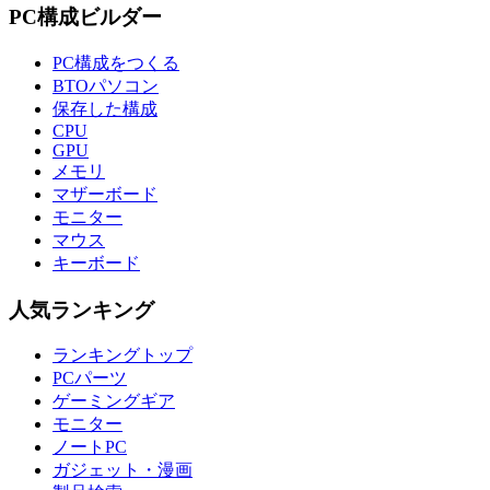
PC構成ビルダー
PC構成をつくる
BTOパソコン
保存した構成
CPU
GPU
メモリ
マザーボード
モニター
マウス
キーボード
人気ランキング
ランキングトップ
PCパーツ
ゲーミングギア
モニター
ノートPC
ガジェット・漫画