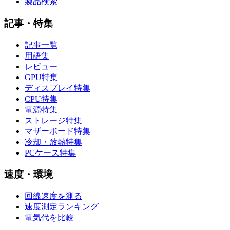
製品検索
記事・特集
記事一覧
用語集
レビュー
GPU特集
ディスプレイ特集
CPU特集
電源特集
ストレージ特集
マザーボード特集
冷却・放熱特集
PCケース特集
速度・環境
回線速度を測る
速度測定ランキング
電気代を比較