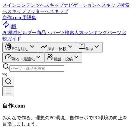
メインコンテンツへスキップ
ナビゲーションへスキップ
検索
へスキップ
フッターへスキップ
自作.com 用語集
β版
PC構成ビルダー
商品・パーツ検索
人気ランキング
パーツ比
較ガイド
PCを組む
探す・比較
学ぶ
測る・最適化
相談・投稿
⌘K
自作.com
みんなで作る、理想のPC環境
。
自作ラボ
でPC環境の向上を
目指しましょう。