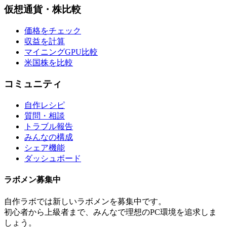
仮想通貨・株比較
価格をチェック
収益を計算
マイニングGPU比較
米国株を比較
コミュニティ
自作レシピ
質問・相談
トラブル報告
みんなの構成
シェア機能
ダッシュボード
ラボメン
募集中
自作ラボ
では新しい
ラボメン
を募集中です。
初心者から上級者まで、みんなで理想のPC環境を追求しま
しょう。