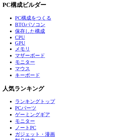
PC構成ビルダー
PC構成をつくる
BTOパソコン
保存した構成
CPU
GPU
メモリ
マザーボード
モニター
マウス
キーボード
人気ランキング
ランキングトップ
PCパーツ
ゲーミングギア
モニター
ノートPC
ガジェット・漫画