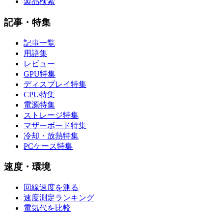
製品検索
記事・特集
記事一覧
用語集
レビュー
GPU特集
ディスプレイ特集
CPU特集
電源特集
ストレージ特集
マザーボード特集
冷却・放熱特集
PCケース特集
速度・環境
回線速度を測る
速度測定ランキング
電気代を比較