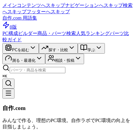
メインコンテンツへスキップ
ナビゲーションへスキップ
検索
へスキップ
フッターへスキップ
自作.com 用語集
β版
PC構成ビルダー
商品・パーツ検索
人気ランキング
パーツ比
較ガイド
PCを組む
探す・比較
学ぶ
測る・最適化
相談・投稿
⌘K
自作.com
みんなで作る、理想のPC環境
。
自作ラボ
でPC環境の向上を
目指しましょう。