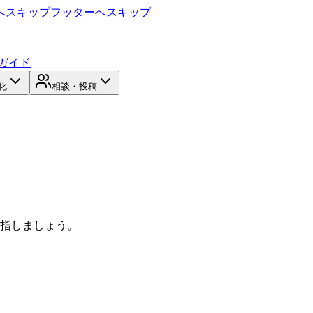
へスキップ
フッターへスキップ
ガイド
化
相談・投稿
目指しましょう。