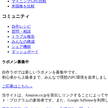
マイニングGPU比較
米国株を比較
コミュニティ
自作レシピ
質問・相談
トラブル報告
みんなの構成
シェア機能
ダッシュボード
ラボメン
募集中
自作ラボ
では新しい
ラボメン
を募集中です。
初心者から上級者まで、みんなで理想のPC環境を追求しまし
ご応募はこちら
→
当サイトは、Amazon.co.jpを宣伝しリンクすることに
ト・プログラムの参加者です。また、Google AdSenseを