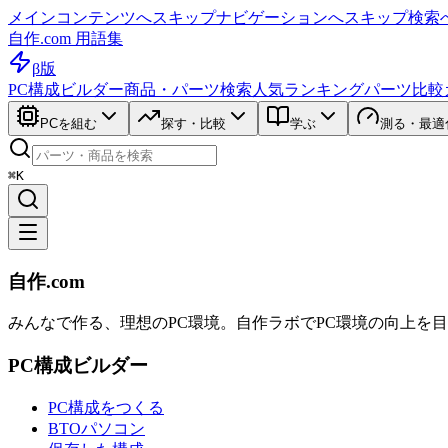
メインコンテンツへスキップ
ナビゲーションへスキップ
検索
自作.com 用語集
β版
PC構成ビルダー
商品・パーツ検索
人気ランキング
パーツ比較
PCを組む
探す・比較
学ぶ
測る・最適
⌘K
自作.com
みんなで作る、理想のPC環境
。
自作ラボ
でPC環境の向上を
PC構成ビルダー
PC構成をつくる
BTOパソコン