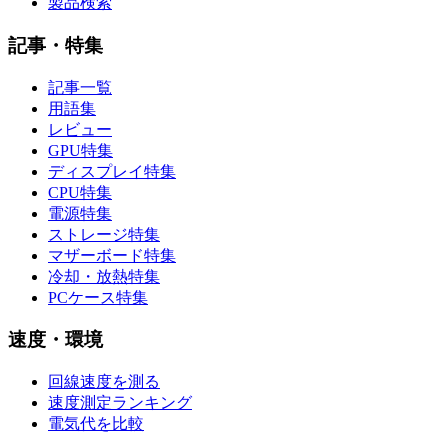
製品検索
記事・特集
記事一覧
用語集
レビュー
GPU特集
ディスプレイ特集
CPU特集
電源特集
ストレージ特集
マザーボード特集
冷却・放熱特集
PCケース特集
速度・環境
回線速度を測る
速度測定ランキング
電気代を比較