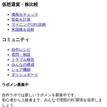
仮想通貨・株比較
価格をチェック
収益を計算
マイニングGPU比較
米国株を比較
コミュニティ
自作レシピ
質問・相談
トラブル報告
みんなの構成
シェア機能
ダッシュボード
ラボメン
募集中
自作ラボ
では新しい
ラボメン
を募集中です。
初心者から上級者まで、みんなで理想のPC環境を追求しま
しょう。