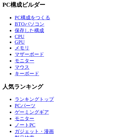
PC構成ビルダー
PC構成をつくる
BTOパソコン
保存した構成
CPU
GPU
メモリ
マザーボード
モニター
マウス
キーボード
人気ランキング
ランキングトップ
PCパーツ
ゲーミングギア
モニター
ノートPC
ガジェット・漫画