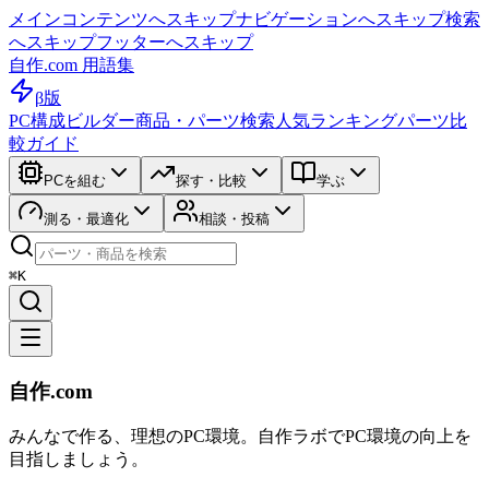
メインコンテンツへスキップ
ナビゲーションへスキップ
検索
へスキップ
フッターへスキップ
自作.com 用語集
β版
PC構成ビルダー
商品・パーツ検索
人気ランキング
パーツ比
較ガイド
PCを組む
探す・比較
学ぶ
測る・最適化
相談・投稿
⌘K
自作.com
みんなで作る、理想のPC環境
。
自作ラボ
でPC環境の向上を
目指しましょう。