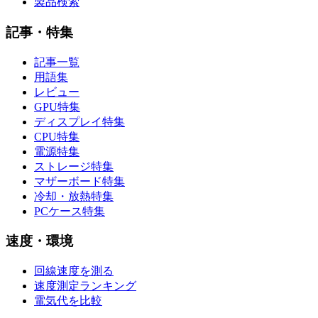
製品検索
記事・特集
記事一覧
用語集
レビュー
GPU特集
ディスプレイ特集
CPU特集
電源特集
ストレージ特集
マザーボード特集
冷却・放熱特集
PCケース特集
速度・環境
回線速度を測る
速度測定ランキング
電気代を比較