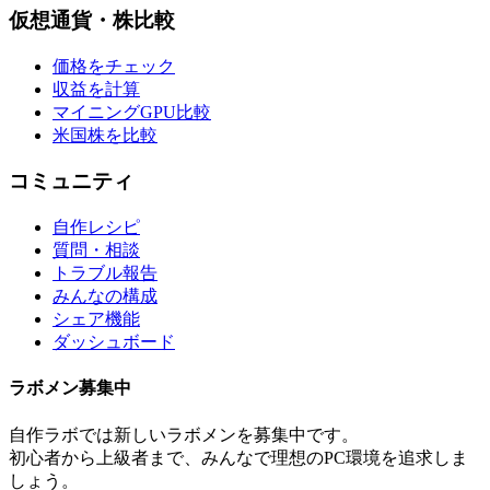
仮想通貨・株比較
価格をチェック
収益を計算
マイニングGPU比較
米国株を比較
コミュニティ
自作レシピ
質問・相談
トラブル報告
みんなの構成
シェア機能
ダッシュボード
ラボメン
募集中
自作ラボ
では新しい
ラボメン
を募集中です。
初心者から上級者まで、みんなで理想のPC環境を追求しま
しょう。