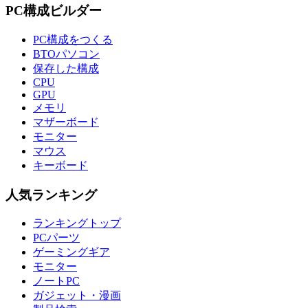
PC構成ビルダー
PC構成をつくる
BTOパソコン
保存した構成
CPU
GPU
メモリ
マザーボード
モニター
マウス
キーボード
人気ランキング
ランキングトップ
PCパーツ
ゲーミングギア
モニター
ノートPC
ガジェット・漫画