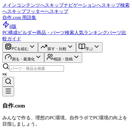
メインコンテンツへスキップ
ナビゲーションへスキップ
検索
へスキップ
フッターへスキップ
自作.com 用語集
β版
PC構成ビルダー
商品・パーツ検索
人気ランキング
パーツ比
較ガイド
PCを組む
探す・比較
学ぶ
測る・最適化
相談・投稿
⌘K
自作.com
みんなで作る、理想のPC環境
。
自作ラボ
でPC環境の向上を
目指しましょう。