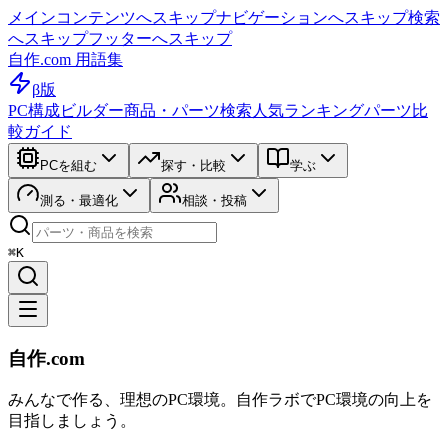
メインコンテンツへスキップ
ナビゲーションへスキップ
検索
へスキップ
フッターへスキップ
自作.com 用語集
β版
PC構成ビルダー
商品・パーツ検索
人気ランキング
パーツ比
較ガイド
PCを組む
探す・比較
学ぶ
測る・最適化
相談・投稿
⌘K
自作.com
みんなで作る、理想のPC環境
。
自作ラボ
でPC環境の向上を
目指しましょう。