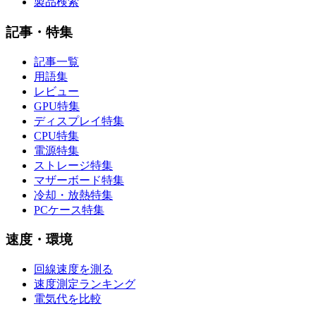
製品検索
記事・特集
記事一覧
用語集
レビュー
GPU特集
ディスプレイ特集
CPU特集
電源特集
ストレージ特集
マザーボード特集
冷却・放熱特集
PCケース特集
速度・環境
回線速度を測る
速度測定ランキング
電気代を比較