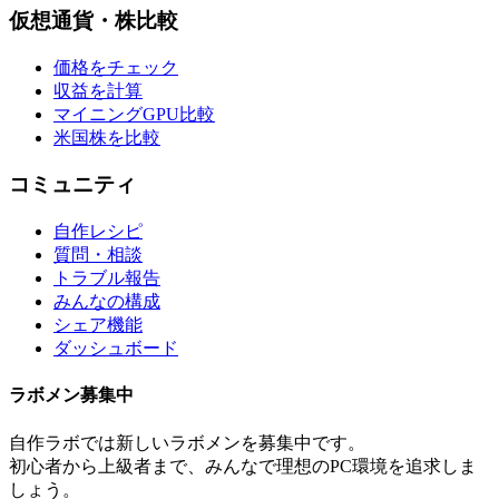
仮想通貨・株比較
価格をチェック
収益を計算
マイニングGPU比較
米国株を比較
コミュニティ
自作レシピ
質問・相談
トラブル報告
みんなの構成
シェア機能
ダッシュボード
ラボメン
募集中
自作ラボ
では新しい
ラボメン
を募集中です。
初心者から上級者まで、みんなで理想のPC環境を追求しま
しょう。