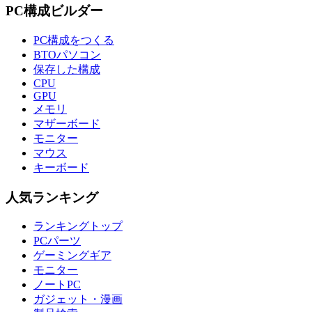
PC構成ビルダー
PC構成をつくる
BTOパソコン
保存した構成
CPU
GPU
メモリ
マザーボード
モニター
マウス
キーボード
人気ランキング
ランキングトップ
PCパーツ
ゲーミングギア
モニター
ノートPC
ガジェット・漫画