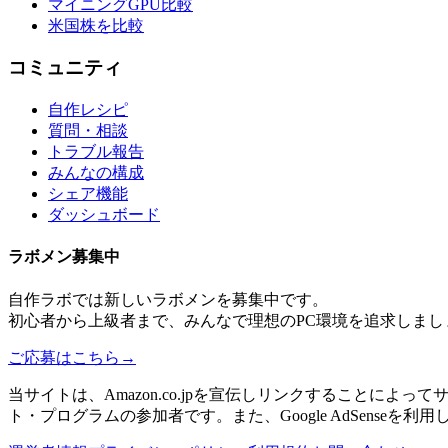
マイニングGPU比較
米国株を比較
コミュニティ
自作レシピ
質問・相談
トラブル報告
みんなの構成
シェア機能
ダッシュボード
ラボメン
募集中
自作ラボ
では新しい
ラボメン
を募集中です。
初心者から上級者まで、みんなで理想のPC環境を追求しまし
ご応募はこちら
→
当サイトは、Amazon.co.jpを宣伝しリンクすることに
ト・プログラムの参加者です。また、Google AdSenseを