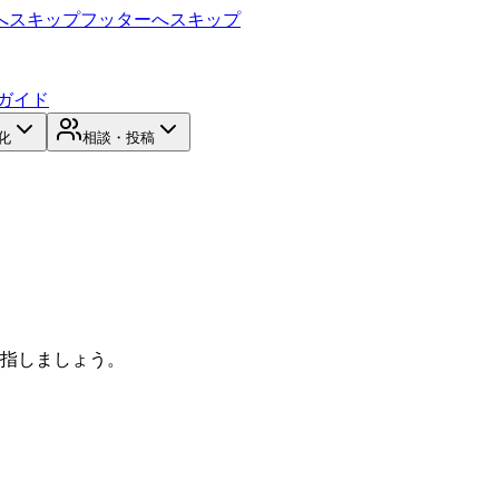
へスキップ
フッターへスキップ
ガイド
化
相談・投稿
目指しましょう。