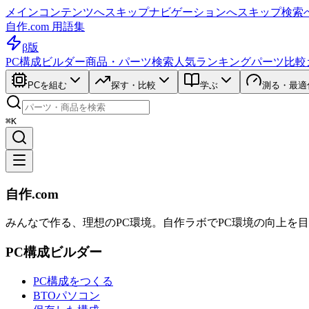
メインコンテンツへスキップ
ナビゲーションへスキップ
検索
自作.com 用語集
β版
PC構成ビルダー
商品・パーツ検索
人気ランキング
パーツ比較
PCを組む
探す・比較
学ぶ
測る・最適
⌘K
自作.com
みんなで作る、理想のPC環境
。
自作ラボ
でPC環境の向上を
PC構成ビルダー
PC構成をつくる
BTOパソコン