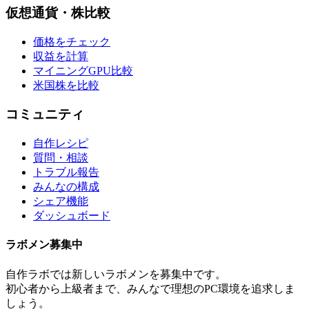
仮想通貨・株比較
価格をチェック
収益を計算
マイニングGPU比較
米国株を比較
コミュニティ
自作レシピ
質問・相談
トラブル報告
みんなの構成
シェア機能
ダッシュボード
ラボメン
募集中
自作ラボ
では新しい
ラボメン
を募集中です。
初心者から上級者まで、みんなで理想のPC環境を追求しま
しょう。