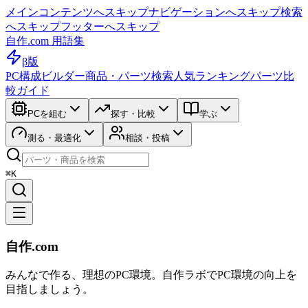
メインコンテンツへスキップ
ナビゲーションへスキップ
検索
へスキップ
フッターへスキップ
自作.com 用語集
β版
PC構成ビルダー
商品・パーツ検索
人気ランキング
パーツ比
較ガイド
PCを組む
探す・比較
学ぶ
測る・最適化
相談・投稿
⌘K
自作.com
みんなで作る、理想のPC環境
。
自作ラボ
でPC環境の向上を
目指しましょう。