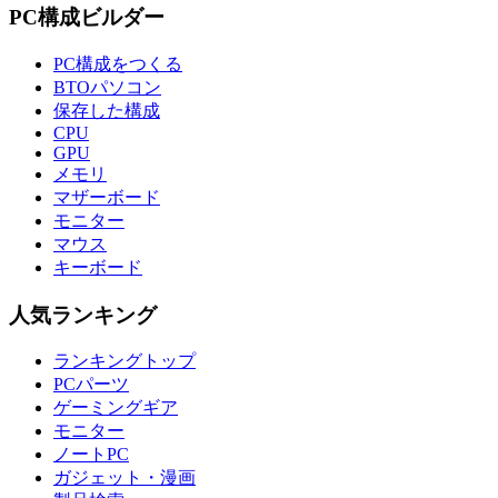
PC構成ビルダー
PC構成をつくる
BTOパソコン
保存した構成
CPU
GPU
メモリ
マザーボード
モニター
マウス
キーボード
人気ランキング
ランキングトップ
PCパーツ
ゲーミングギア
モニター
ノートPC
ガジェット・漫画