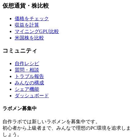
仮想通貨・株比較
価格をチェック
収益を計算
マイニングGPU比較
米国株を比較
コミュニティ
自作レシピ
質問・相談
トラブル報告
みんなの構成
シェア機能
ダッシュボード
ラボメン
募集中
自作ラボ
では新しい
ラボメン
を募集中です。
初心者から上級者まで、みんなで理想のPC環境を追求しま
しょう。