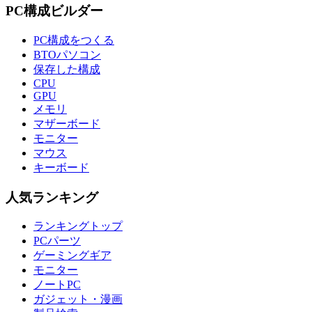
PC構成ビルダー
PC構成をつくる
BTOパソコン
保存した構成
CPU
GPU
メモリ
マザーボード
モニター
マウス
キーボード
人気ランキング
ランキングトップ
PCパーツ
ゲーミングギア
モニター
ノートPC
ガジェット・漫画