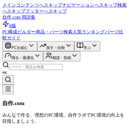
メインコンテンツへスキップ
ナビゲーションへスキップ
検索
へスキップ
フッターへスキップ
自作.com 用語集
β版
PC構成ビルダー
商品・パーツ検索
人気ランキング
パーツ比
較ガイド
PCを組む
探す・比較
学ぶ
測る・最適化
相談・投稿
⌘K
自作.com
みんなで作る、理想のPC環境
。
自作ラボ
でPC環境の向上を
目指しましょう。