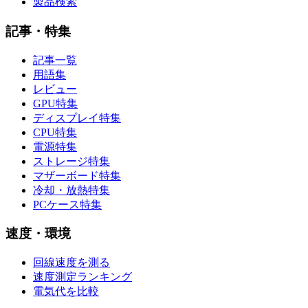
製品検索
記事・特集
記事一覧
用語集
レビュー
GPU特集
ディスプレイ特集
CPU特集
電源特集
ストレージ特集
マザーボード特集
冷却・放熱特集
PCケース特集
速度・環境
回線速度を測る
速度測定ランキング
電気代を比較