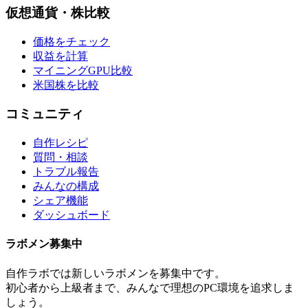
仮想通貨・株比較
価格をチェック
収益を計算
マイニングGPU比較
米国株を比較
コミュニティ
自作レシピ
質問・相談
トラブル報告
みんなの構成
シェア機能
ダッシュボード
ラボメン
募集中
自作ラボ
では新しい
ラボメン
を募集中です。
初心者から上級者まで、みんなで理想のPC環境を追求しま
しょう。