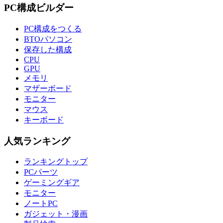
PC構成ビルダー
PC構成をつくる
BTOパソコン
保存した構成
CPU
GPU
メモリ
マザーボード
モニター
マウス
キーボード
人気ランキング
ランキングトップ
PCパーツ
ゲーミングギア
モニター
ノートPC
ガジェット・漫画