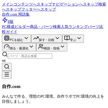
メインコンテンツへスキップ
ナビゲーションへスキップ
検索
へスキップ
フッターへスキップ
自作.com 用語集
β版
PC構成ビルダー
商品・パーツ検索
人気ランキング
パーツ比
較ガイド
PCを組む
探す・比較
学ぶ
測る・最適化
相談・投稿
⌘K
自作.com
みんなで作る、理想のPC環境
。
自作ラボ
でPC環境の向上を
目指しましょう。