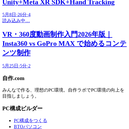
Unity+Meta XR SDK+Hand Tracking
5月8日
·
26
分
·
4
読み込み中…
VR・360度動画制作入門2026年版｜
Insta360 vs GoPro MAX で始めるコンテ
ンツ制作
5月25日
·
5
分
·
2
自作.com
みんなで作る、理想のPC環境
。
自作ラボ
でPC環境の向上を
目指しましょう。
PC構成ビルダー
PC構成をつくる
BTOパソコン