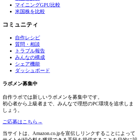
マイニングGPU比較
米国株を比較
コミュニティ
自作レシピ
質問・相談
トラブル報告
みんなの構成
シェア機能
ダッシュボード
ラボメン
募集中
自作ラボ
では新しい
ラボメン
を募集中です。
初心者から上級者まで、みんなで理想のPC環境を追求しま
しょう。
ご応募はこちら
→
当サイトは、Amazon.co.jpを宣伝しリンクすることによって
サイトが紹介料を獲得できる手段を提供することを目的に設