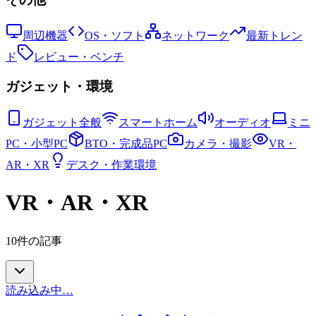
周辺機器
OS・ソフト
ネットワーク
最新トレン
ド
レビュー・ベンチ
ガジェット・環境
ガジェット全般
スマートホーム
オーディオ
ミニ
PC・小型PC
BTO・完成品PC
カメラ・撮影
VR・
AR・XR
デスク・作業環境
VR・AR・XR
10
件の記事
読み込み中…