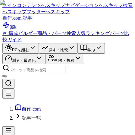
メインコンテンツへスキップ
ナビゲーションへスキップ
検索
へスキップ
フッターへスキップ
自作.com 記事
β版
PC構成ビルダー
商品・パーツ検索
人気ランキング
パーツ比
較ガイド
PCを組む
探す・比較
学ぶ
測る・最適化
相談・投稿
⌘K
自作.com
記事一覧