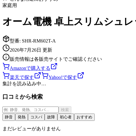
家庭用
オーム電機 卓上スリムシュレッダー
型番:
SHR-RM602T-A
2026年7月26日
更新
販売情報は各販売サイトでご確認ください
Amazonで購入する
楽天で探す
Yahoo!で探す
集計を読み込み中…
口コミから検索
検索
静音
発熱
コスパ
故障
初心者
おすすめ
まだレビューがありません