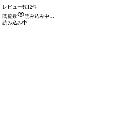
レビュー数
12
件
閲覧数
読み込み中…
読み込み中…