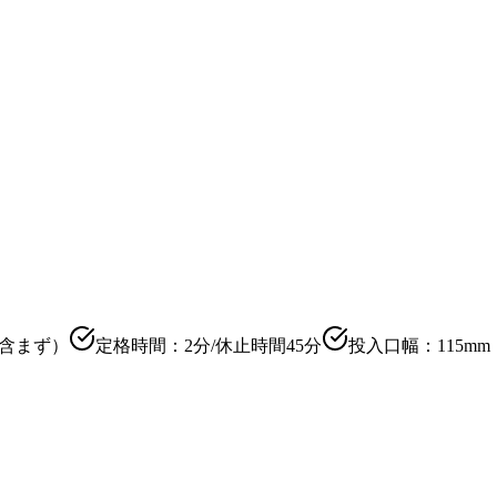
ド含まず）
定格時間：2分/休止時間45分
投入口幅：115mm