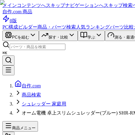
メインコンテンツへスキップ
ナビゲーションへスキップ
検索
自作.com 商品
β版
PC構成ビルダー
商品・パーツ検索
人気ランキング
パーツ比較
PCを組む
探す・比較
学ぶ
測る・最適
⌘K
自作.com
商品検索
シュレッダー 家庭用
オーム電機 卓上スリムシュレッダー(ブルー) SHR-RM6
商品メニュー