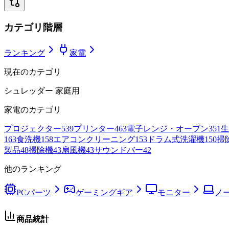
カテゴリ階層
ランキング
家電
現在のカテゴリ
シュレッダー 家庭用
家電
のカテゴリ
プロジェクター
539
プリンター
463
電子レンジ・オーブン
351
生
163
食洗機
158
エアコンクリーニング
153
ドラム式洗濯機
150
掃
製品
48
掃除機
43
扇風機
43
サウンドバー
42
他のランキング
PCパーツ
ゲーミングギア
モニター
ノー
商品統計