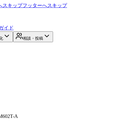
へスキップ
フッターへスキップ
ガイド
化
相談・投稿
02T-A