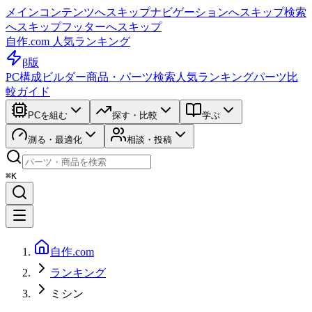
メインコンテンツへスキップ
ナビゲーションへスキップ
検索
へスキップ
フッターへスキップ
自作.com 人気ランキング
β版
PC構成ビルダー
商品・パーツ検索
人気ランキング
パーツ比
較ガイド
PCを組む
探す・比較
学ぶ
測る・最適化
相談・投稿
⌘K
自作.com
ランキング
ミシン