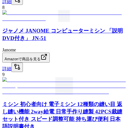
詳細
8
ジャノメ JANOME コンピューターミシン 「説明
DVD付き」 JN-51
Janome
Amazonで商品を見る
詳細
9
ミシン 初心者向け 電子ミシン 12種類の縫い目 返
し縫い機能 2way給電 日常手作り縫製 42PCS裁縫
セット付き スピード調整可能 持ち運び便利 日本
語説明書付き