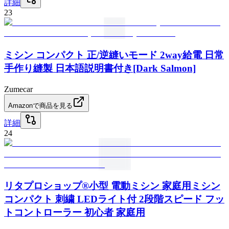
詳細
23
ミシン コンパクト 正/逆縫いモード 2way給電 日常
手作り縫製 日本語説明書付き[Dark Salmon]
Zumecar
Amazonで商品を見る
詳細
24
リタプロショップ®小型 電動ミシン 家庭用ミシン
コンパクト 刺繍 LEDライト付 2段階スピード フッ
トコントローラー 初心者 家庭用