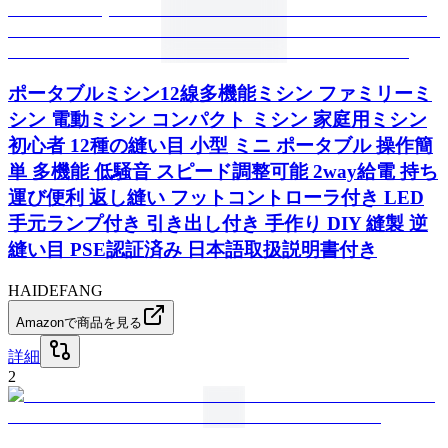
ポータブルミシン12線多機能ミシン ファミリーミ
シン 電動ミシン コンパクト ミシン 家庭用ミシン
初心者 12種の縫い目 小型 ミニ ポータブル 操作簡
単 多機能 低騒音 スピード調整可能 2way給電 持ち
運び便利 返し縫い フットコントローラ付き LED
手元ランプ付き 引き出し付き 手作り DIY 縫製 逆
縫い目 PSE認証済み 日本語取扱説明書付き
HAIDEFANG
Amazonで商品を見る
詳細
2