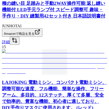
種の縫い目 足踏みと手動2WAY操作可能 返し縫い
機能付 LED手元ランプ付 スピード調整可 趣味・
手作り・DIY 縫製用42セット付き 日本語説明書付
JUNHOTAI
Amazonで商品を見る
詳細
15
LAJOKING 電動ミシン、コンパクト電動ミシン、
調整可能な速度、フル機能、簡単な操作、フリー
アーム、多目的、12ステッチ、厚くて多層、安全
で効率的、豊富な機能、初心者に適しており、
DIY手作りマスクに使用されます。 (レッド)