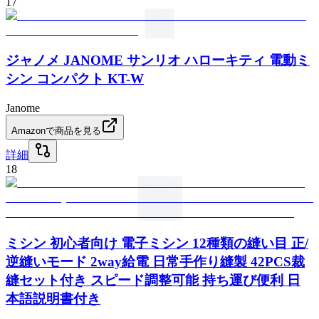
17
ジャノメ JANOME サンリオ ハローキティ 電動ミ
シン コンパクト KT-W
Janome
Amazonで商品を見る
詳細
18
ミシン 初心者向け 電子ミシン 12種類の縫い目 正/
逆縫いモード 2way給電 日常手作り縫製 42PCS裁
縫セット付き スピード調整可能 持ち運び便利 日
本語説明書付き