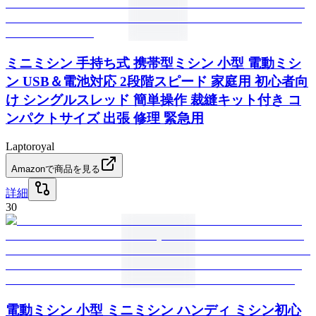
ミニミシン 手持ち式 携帯型ミシン 小型 電動ミシ
ン USB＆電池対応 2段階スピード 家庭用 初心者向
け シングルスレッド 簡単操作 裁縫キット付き コ
ンパクトサイズ 出張 修理 緊急用
Laptoroyal
Amazonで商品を見る
詳細
30
電動ミシン 小型 ミニミシン ハンディ ミシン初心