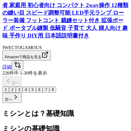
者 家庭用 初心者向け コンパクト 2way操作 12種類
の縫い目 スピード調整可能 LED手元ランプ ロー
ラー装備 フットコント 裁縫セット付き 拡張ボー
ド ポータブル縫製 低騒音 子育て 大人 婦人向け 趣
味 手作り DIY用 日本語説明書付き
JWECTOGAMOUS
Amazonで商品を見る
詳細
226
件中
1
-
30
件を表示
前へ
1
2
3
4
5
6
7
8
次へ
ミシンとは？基礎知識
ミシンの基礎知識