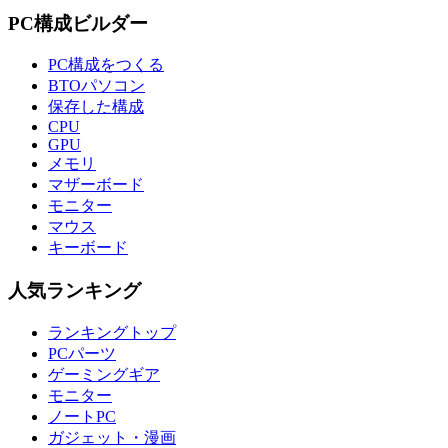
PC構成ビルダー
PC構成をつくる
BTOパソコン
保存した構成
CPU
GPU
メモリ
マザーボード
モニター
マウス
キーボード
人気ランキング
ランキングトップ
PCパーツ
ゲーミングギア
モニター
ノートPC
ガジェット・漫画