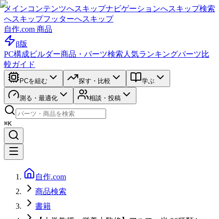
メインコンテンツへスキップ
ナビゲーションへスキップ
検索
へスキップ
フッターへスキップ
自作.com 商品
β版
PC構成ビルダー
商品・パーツ検索
人気ランキング
パーツ比
較ガイド
PCを組む
探す・比較
学ぶ
測る・最適化
相談・投稿
⌘K
自作.com
商品検索
書籍