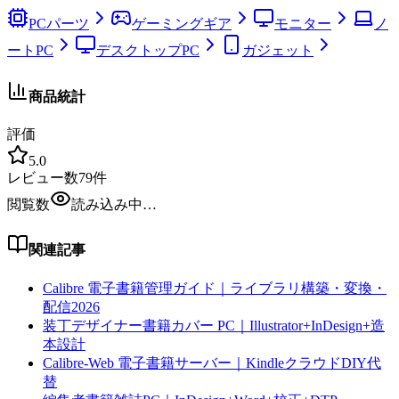
PCパーツ
ゲーミングギア
モニター
ノ
ートPC
デスクトップPC
ガジェット
商品統計
評価
5.0
レビュー数
79
件
閲覧数
読み込み中…
関連記事
Calibre 電子書籍管理ガイド｜ライブラリ構築・変換・
配信2026
装丁デザイナー書籍カバー PC｜Illustrator+InDesign+造
本設計
Calibre-Web 電子書籍サーバー｜KindleクラウドDIY代
替