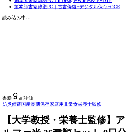
編集者書籍雑誌PC｜InDesign+Word+校正+DTP
製本師書籍修復PC｜古書修復+デジタル保存+OCR
読み込み中…
書籍
高評価
防災
備蓄
国産
長期保存
家庭用
非常食
栄養士監修
【大学教授・栄養士監修】ア