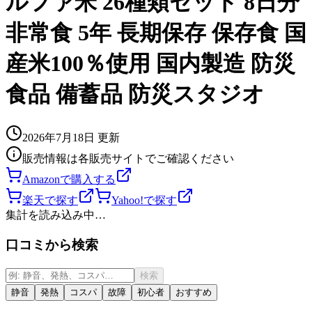
ルファ米 26種類セット 8日分
非常食 5年 長期保存 保存食 国
産米100％使用 国内製造 防災
食品 備蓄品 防災スタジオ
2026年7月18日
更新
販売情報は各販売サイトでご確認ください
Amazonで購入する
楽天で探す
Yahoo!で探す
集計を読み込み中…
口コミから検索
検索
静音
発熱
コスパ
故障
初心者
おすすめ