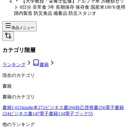
【大学教授・栄養士監修】アルファ米 26種類セッ
ト 8日分 非常食 5年 長期保存 保存食 国産米100％使用
国内製造 防災食品 備蓄品 防災スタジオ
商品メニュー
カテゴリ階層
ランキング
書籍
現在のカテゴリ
書籍
書籍
のカテゴリ
書籍
1,021
kindle本
272
ビジネス書
260
自己啓発書
256
電子書籍
224
ビジネス書
147
電子書籍
134
電子ブック
55
他のランキング