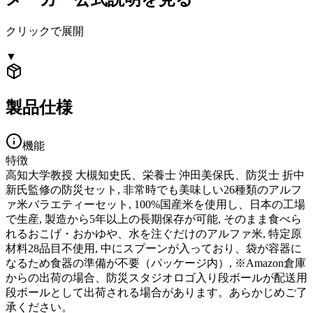
クリックで展開
▼
製品仕様
機能
特徴
高知大学教授 大槻知史氏、栄養士 沖田美保氏、防災士 折中
新氏監修の防災セット, 非常時でも美味しい26種類のアルフ
ァ米バラエティーセット, 100%国産米を使用し、日本の工場
で生産, 製造から5年以上の長期保存が可能, そのまま食べら
れるおこげ・おかゆや、水を注ぐだけのアルファ米, 特定原
材料28品目不使用, 中にスプーンが入っており、袋が容器に
なるため食器の準備が不要（パッケージ内）, ※Amazon倉庫
からの出荷の場合、防災スタジオロゴ入り段ボールが配送用
段ボールとして出荷される場合があります。あらかじめご了
承ください。