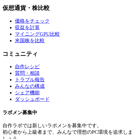
仮想通貨・株比較
価格をチェック
収益を計算
マイニングGPU比較
米国株を比較
コミュニティ
自作レシピ
質問・相談
トラブル報告
みんなの構成
シェア機能
ダッシュボード
ラボメン
募集中
自作ラボ
では新しい
ラボメン
を募集中です。
初心者から上級者まで、みんなで理想のPC環境を追求しま
しょう。