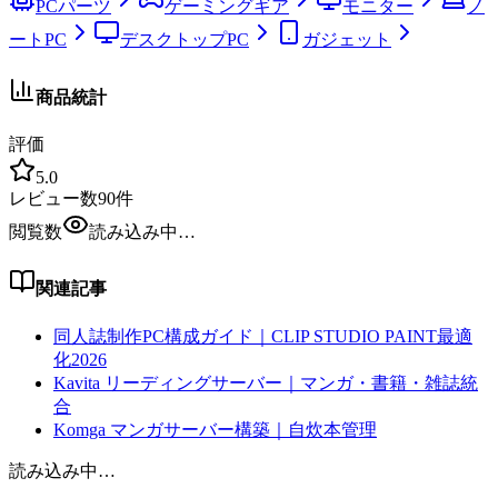
PCパーツ
ゲーミングギア
モニター
ノ
ートPC
デスクトップPC
ガジェット
商品統計
評価
5.0
レビュー数
90
件
閲覧数
読み込み中…
関連記事
同人誌制作PC構成ガイド｜CLIP STUDIO PAINT最適
化2026
Kavita リーディングサーバー｜マンガ・書籍・雑誌統
合
Komga マンガサーバー構築｜自炊本管理
読み込み中…