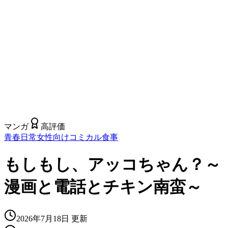
マンガ
高評価
青春
日常
女性向け
コミカル
食事
もしもし、アッコちゃん？～
漫画と電話とチキン南蛮～
2026年7月18日
更新