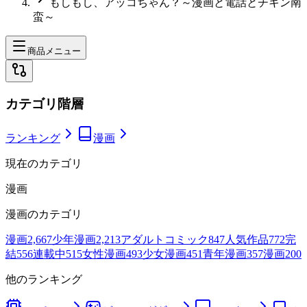
もしもし、アッコちゃん？～漫画と電話とチキン南
蛮～
商品メニュー
カテゴリ階層
ランキング
漫画
現在のカテゴリ
漫画
漫画
のカテゴリ
漫画
2,667
少年漫画
2,213
アダルトコミック
847
人気作品
772
完
結
556
連載中
515
女性漫画
493
少女漫画
451
青年漫画
357
漫画
200
他のランキング