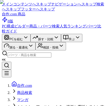
メインコンテンツへスキップ
ナビゲーションへスキップ
検索
へスキップ
フッターへスキップ
自作.com 商品
β版
PC構成ビルダー
商品・パーツ検索
人気ランキング
パーツ比
較ガイド
PCを組む
探す・比較
学ぶ
測る・最適化
相談・投稿
⌘K
自作.com
商品検索
マンガ