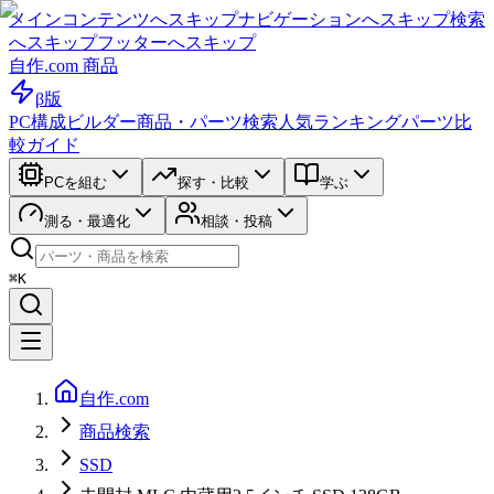
メインコンテンツへスキップ
ナビゲーションへスキップ
検索
へスキップ
フッターへスキップ
自作.com 商品
β版
PC構成ビルダー
商品・パーツ検索
人気ランキング
パーツ比
較ガイド
PCを組む
探す・比較
学ぶ
測る・最適化
相談・投稿
⌘K
自作.com
商品検索
SSD