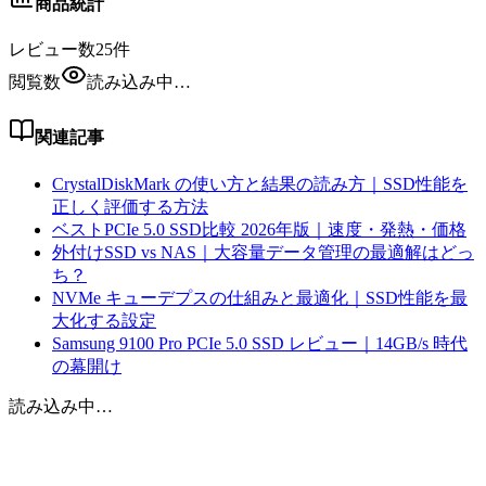
商品統計
レビュー数
25
件
閲覧数
読み込み中…
関連記事
CrystalDiskMark の使い方と結果の読み方｜SSD性能を
正しく評価する方法
ベストPCIe 5.0 SSD比較 2026年版｜速度・発熱・価格
外付けSSD vs NAS｜大容量データ管理の最適解はどっ
ち？
NVMe キューデプスの仕組みと最適化｜SSD性能を最
大化する設定
Samsung 9100 Pro PCIe 5.0 SSD レビュー｜14GB/s 時代
の幕開け
読み込み中…