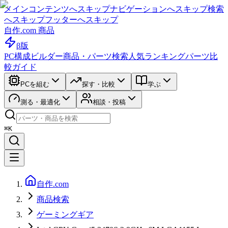
メインコンテンツへスキップ
ナビゲーションへスキップ
検索
へスキップ
フッターへスキップ
自作.com 商品
β版
PC構成ビルダー
商品・パーツ検索
人気ランキング
パーツ比
較ガイド
PCを組む
探す・比較
学ぶ
測る・最適化
相談・投稿
⌘K
自作.com
商品検索
ゲーミングギア