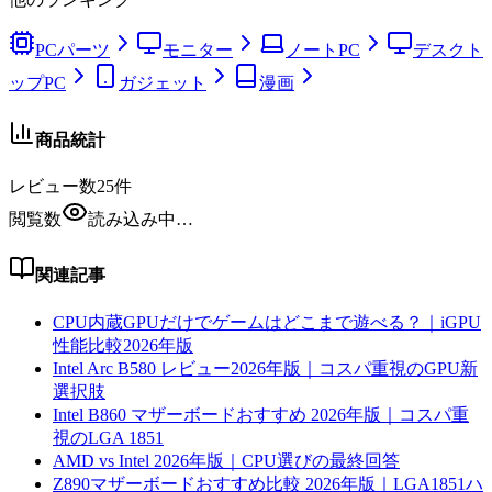
PCパーツ
モニター
ノートPC
デスクト
ップPC
ガジェット
漫画
商品統計
レビュー数
25
件
閲覧数
読み込み中…
関連記事
CPU内蔵GPUだけでゲームはどこまで遊べる？｜iGPU
性能比較2026年版
Intel Arc B580 レビュー2026年版｜コスパ重視のGPU新
選択肢
Intel B860 マザーボードおすすめ 2026年版｜コスパ重
視のLGA 1851
AMD vs Intel 2026年版｜CPU選びの最終回答
Z890マザーボードおすすめ比較 2026年版｜LGA1851ハ