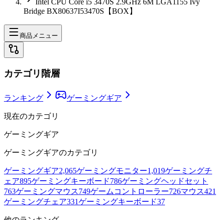
Intel CPU Core i5 3470S 2.9GHz 6M LGA1155 Ivy
Bridge BX80637I53470S【BOX】
商品メニュー
カテゴリ階層
ランキング
ゲーミングギア
現在のカテゴリ
ゲーミングギア
ゲーミングギア
のカテゴリ
ゲーミングギア
2,065
ゲーミングモニター
1,019
ゲーミングチ
ェア
895
ゲーミングキーボード
786
ゲーミングヘッドセット
763
ゲーミングマウス
749
ゲームコントローラー
726
マウス
421
ゲーミングチェア
331
ゲーミングキーボード
37
他のランキング