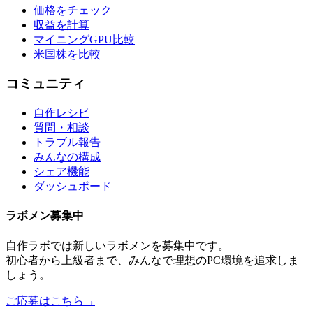
価格をチェック
収益を計算
マイニングGPU比較
米国株を比較
コミュニティ
自作レシピ
質問・相談
トラブル報告
みんなの構成
シェア機能
ダッシュボード
ラボメン
募集中
自作ラボ
では新しい
ラボメン
を募集中です。
初心者から上級者まで、みんなで理想のPC環境を追求しま
しょう。
ご応募はこちら
→