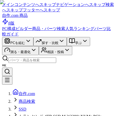
メインコンテンツへスキップ
ナビゲーションへスキップ
検索
へスキップ
フッターへスキップ
自作.com 商品
β版
PC構成ビルダー
商品・パーツ検索
人気ランキング
パーツ比
較ガイド
PCを組む
探す・比較
学ぶ
測る・最適化
相談・投稿
⌘K
自作.com
商品検索
SSD