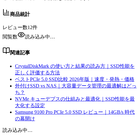
商品統計
レビュー数
12
件
閲覧数
読み込み中…
関連記事
CrystalDiskMark の使い方と結果の読み方｜SSD性能を
正しく評価する方法
ベストPCIe 5.0 SSD比較 2026年版｜速度・発熱・価格
外付けSSD vs NAS｜大容量データ管理の最適解はどっ
ち？
NVMe キューデプスの仕組みと最適化｜SSD性能を最
大化する設定
Samsung 9100 Pro PCIe 5.0 SSD レビュー｜14GB/s 時代
の幕開け
読み込み中…