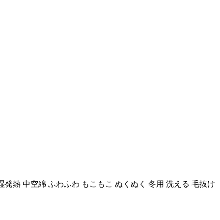
湿発熱 中空綿 ふわふわ もこもこ ぬくぬく 冬用 洗える 毛抜け