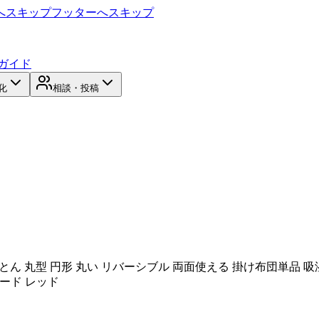
へスキップ
フッターへスキップ
ガイド
化
相談・投稿
とん 丸型 円形 丸い リバーシブル 両面使える 掛け布団単品 吸
ガード レッド