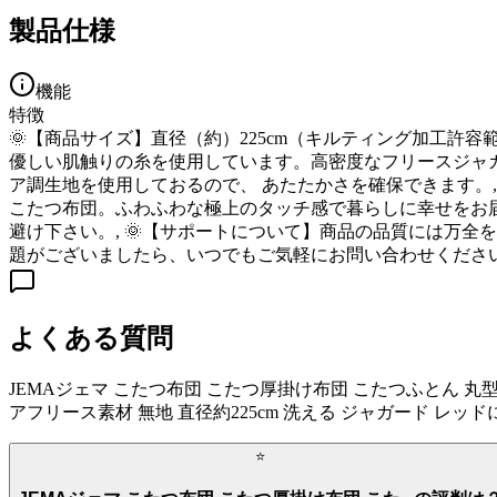
製品仕様
機能
特徴
🌞【商品サイズ】直径（約）225cm（キルティング加工許容範
優しい肌触りの糸を使用しています。高密度なフリースジャ
ア調生地を使用しておるので、 あたたかさを確保できます。
こたつ布団。ふわふわな極上のタッチ感で暮らしに幸せをお届
避け下さい。, 🌞【サポートについて】商品の品質には万
題がございましたら、いつでもご気軽にお問い合わせくださ
よくある質問
JEMAジェマ こたつ布団 こたつ厚掛け布団 こたつふとん 丸型
アフリース素材 無地 直径約225cm 洗える ジャガード レッド
⭐