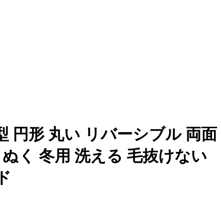
 円形 丸い リバーシブル 両面
くぬく 冬用 洗える 毛抜けない
ド