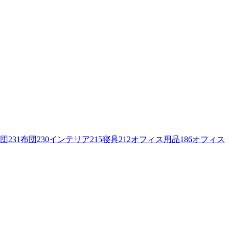
団
231
布団
230
インテリア
215
寝具
212
オフィス用品
186
オフィス