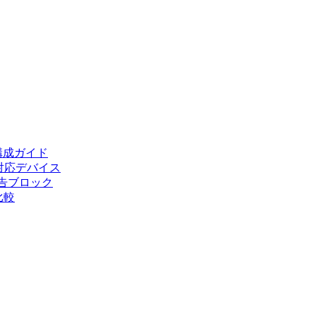
構成ガイド
本と対応デバイス
広告ブロック
底比較