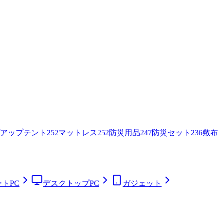
アップテント
252
マットレス
252
防災用品
247
防災セット
236
敷布
トPC
デスクトップPC
ガジェット