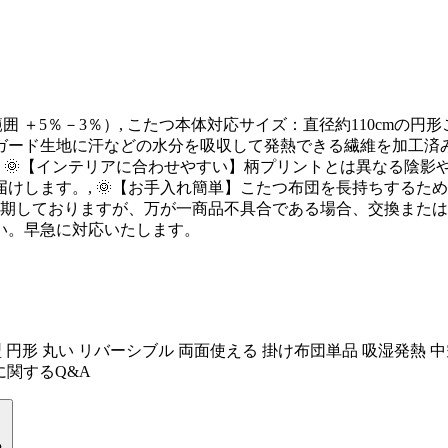
囲 ＋5％－3％）, こたつ本体対応サイズ：直径約110cmの円
ガード生地に汗などの水分を吸収して発熱できる繊維を加工済
, 🌞【インテリアに合わせやすい】柄プリントとは異なる陰
けします。, 🌞【お手入れ簡単】こたつ布団を長持ちするた
全を期しておりますが、万が一商品不具合である場合、交換また
い。早急に対応いたします。
 円形 丸い リバーシブル 両面使える 掛け布団単品 吸湿発熱 中
に関するQ&A