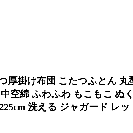
たつ厚掛け布団 こたつふとん 丸型
 中空綿 ふわふわ もこもこ ぬ
25cm 洗える ジャガード レッ