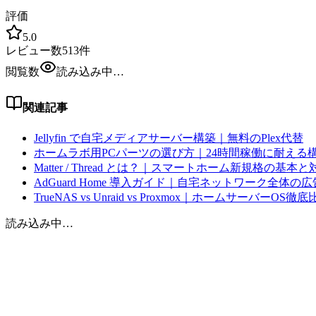
評価
5.0
レビュー数
513
件
閲覧数
読み込み中…
関連記事
Jellyfin で自宅メディアサーバー構築｜無料のPlex代替
ホームラボ用PCパーツの選び方｜24時間稼働に耐える
Matter / Thread とは？｜スマートホーム新規格の基
AdGuard Home 導入ガイド｜自宅ネットワーク全体の
TrueNAS vs Unraid vs Proxmox｜ホームサーバーOS徹
読み込み中…