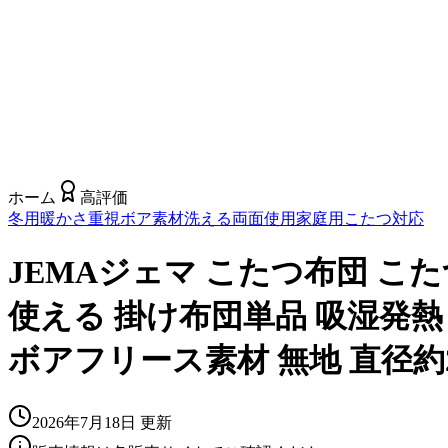
ホーム
高評価
冬用
暖かさ重視
ボア素材
洗える
両面使用
家庭用
こたつ対応
JEMAジェマ こたつ布団 こ
使える 掛け布団単品 吸湿発熱
ボアフリース素材 無地 直径約2
2026年7月18日
更新