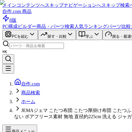
メインコンテンツへスキップ
ナビゲーションへスキップ
検索
自作.com 商品
β版
PC構成ビルダー
商品・パーツ検索
人気ランキング
パーツ比較
PCを組む
探す・比較
学ぶ
測る・最適
⌘K
自作.com
商品検索
ホーム
JEMAジェマ こたつ布団 こたつ厚掛け布団 こたつふ
ない ボアフリース素材 無地 直径約225cm 洗える ジャ
商品メニュー